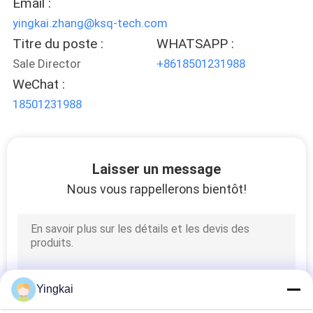
Email :
DU
yingkai.zhang@ksq-tech.com
SITE
Titre du poste :
WHATSAPP :
Sale Director
+8618501231988
WeChat :
PRIVACY
18501231988
POLICY
Laisser un message
Nous vous rappellerons bientôt!
Yingkai