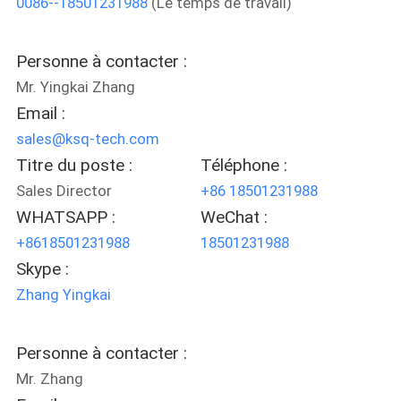
0086--18501231988
(Le temps de travail)
D'USINE
Personne à contacter :
CONTRÔLE
Mr. Yingkai Zhang
DE
Email :
QUALITÉ
sales@ksq-tech.com
Titre du poste :
Téléphone :
CONTACTEZ-
Sales Director
+86 18501231988
WHATSAPP :
WeChat :
NOUS
+8618501231988
18501231988
Skype :
DEMANDEZ
Zhang Yingkai
UNE
CITATION
Personne à contacter :
Mr. Zhang
PLAN