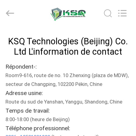
2026
KSQ
Technologies
(Beijing)
Co.
Ltd.
All
Rights
MAISON
Reserved.
KSQ Technologies (Beijing) Co.
DES
Ltd L'information de contact
PRODUITS
Répondent-:
Room9-616, route de no. 10 Zhenxing (plaza de MDW),
AU
secteur de Changping, 102200 Pékin, Chine
SUJET
Adresse usine:
DE
Route du sud de Yanshan, Yanggu, Shandong, Chine
NOUS
Temps de travail:
8:00-18:00 (heure de Beijing)
Téléphone professionnel:
VISITE