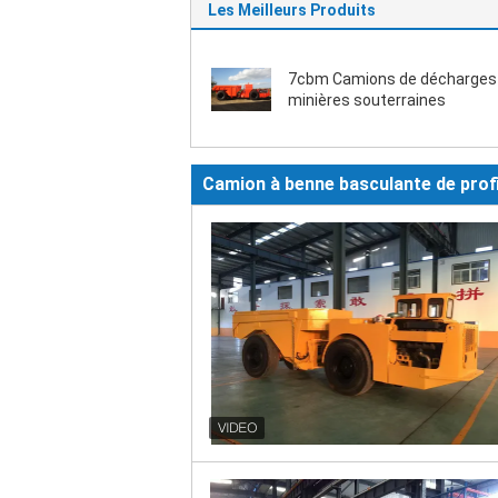
Les Meilleurs Produits
7cbm Camions de décharges
minières souterraines
Camion à benne basculante de profi