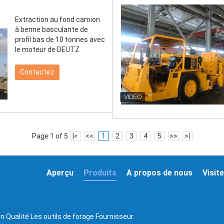
Extraction au fond camion
à benne basculante de
profil bas de 10 tonnes avec
le moteur de DEUTZ
Contactez
Page 1 of 5
|<
<<
1
2
3
4
5
>>
>|
Aperçu
Produits
A propos de nous
Visite
n Qualité Les outils de forage Fournisseur.