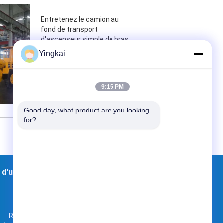
Entretenez le camion au
fond de transport
d'ascenseur simple de bras
du véhicule RS-3 pour le
Yingkai
mien et le perçage d'un
tunnel
9:15 PM
Contactez
Good day, what product are you looking 
for?
 d'usine
Contacts
Plan du site
Room9-616, route de no. 10 Zhenxing