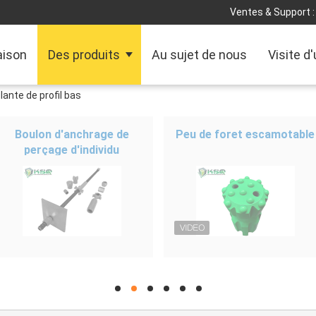
Ventes & Support :
ison
Des produits
Au sujet de nous
Visite d
ante de profil bas
Boulon d'anchrage de
Peu de foret escamotable
perçage d'individu
hd
hd
hd
hd
hd
hd