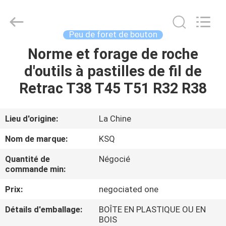
2026
KSQ
Technologies
(Beijing)
Co.
Peu de foret de bouton
Ltd.
All
Rights
Norme et forage de roche
MAISON
Reserved.
d'outils à pastilles de fil de
DES
Retrac T38 T45 T51 R32 R38
PRODUITS
Lieu d'origine:
La Chine
AU
Nom de marque:
KSQ
SUJET
Quantité de
Négocié
DE
commande min:
NOUS
Prix:
negociated one
Détails d'emballage:
BOÎTE EN PLASTIQUE OU EN
VISITE
BOIS