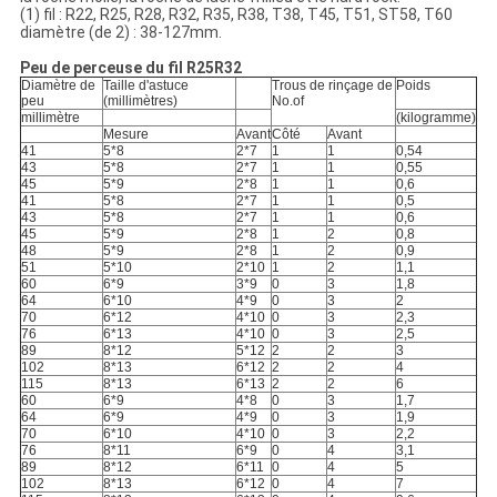
(1) fil : R22, R25, R28, R32, R35, R38, T38, T45, T51, ST58, T60
diamètre (de 2) : 38-127mm.
Peu de perceuse du fil R25R32
Diamètre de
Taille d'astuce
Trous de rinçage de
Poids
peu
(millimètres)
No.of
millimètre
(kilogramme)
Mesure
Avant
Côté
Avant
41
5*8
2*7
1
1
0,54
43
5*8
2*7
1
1
0,55
45
5*9
2*8
1
1
0,6
41
5*8
2*7
1
1
0,5
43
5*8
2*7
1
1
0,6
45
5*9
2*8
1
2
0,8
48
5*9
2*8
1
2
0,9
51
5*10
2*10
1
2
1,1
60
6*9
3*9
0
3
1,8
64
6*10
4*9
0
3
2
70
6*12
4*10
0
3
2,3
76
6*13
4*10
0
3
2,5
89
8*12
5*12
2
2
3
102
8*13
6*12
2
2
4
115
8*13
6*13
2
2
6
60
6*9
4*8
0
3
1,7
64
6*9
4*9
0
3
1,9
70
6*10
4*10
0
3
2,2
76
8*11
6*9
0
4
3,1
89
8*12
6*11
0
4
5
102
8*13
6*12
0
4
7