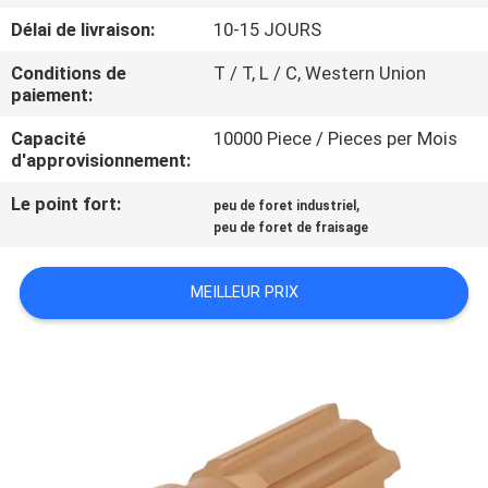
D'USINE
Délai de livraison:
10-15 JOURS
Conditions de
T / T, L / C, Western Union
CONTRÔLE
paiement:
DE
Capacité
10000 Piece / Pieces per Mois
QUALITÉ
d'approvisionnement:
Le point fort:
,
peu de foret industriel
CONTACTEZ-
peu de foret de fraisage
NOUS
MEILLEUR PRIX
DEMANDEZ
UNE
CITATION
PLAN