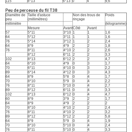
115
8*13
6*13
0
4
9,6
Peu de perceuse du fil T38
Diamètre de
Taille d'astuce
Non des trous de
Poids
peu
(millimètres)
rinçage
millimètre
(kilogramme)
Mesure
Avant
Côté
Avant
57
5*11
3*10
1
1
1,6
64
5*12
3*11
1
1
1,6
76
5*14
3*12
1
2
2,4
64
8*9
4*9
2
2
1,8
76
8*11
4*10
2
2
2,6
8*12
6*11
2
2
3,3
102
8*13
6*12
2
2
4,7
64
6*10
4*9
0
3
1,7
70
6*11
4*10
0
3
2,2
89
6*14
4*12
0
3
4,3
64
8*9
5*8
0
4
1,7
70
8*10
5*9
0
4
2,2
76
8*11
5*10
0
4
2,7
89
8*12
6*11
0
4
3,3
102
8*13
6*12
0
4
4,7
60
8*9
3*9
2
2
1,7
64
8*9
4*9
2
2
2
70
8*10
4*10
2
2
2,4
76
8*11
4*10
2
2
3,2
89
8*12
5*12
2
2
5,8
64
8*9
5*9
0
4
1,9
70
8*10
5*10
0
4
2,4
76
8*11
5*10
0
4
3,3