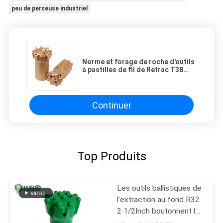
peu de perceuse industriel
Norme et forage de roche d'outils
à pastilles de fil de Retrac T38
T45 T51 R32 R38
Continuer
Top Produits
Les outils ballistiques de
l'extraction au fond R32
2 1/2Inch boutonnent le
peu de perceuse