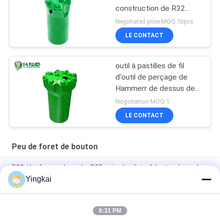
construction de R32
45mm fil le peu de
Negotiated price MOQ:10pcs
perceuse de bouton
LE CONTACT
outil à pastilles de fil
d'outil de perçage de
Hammerr de dessus de
carrière de l'exploitation
Nogotiation MOQ:1
T45 de 89mm
LE CONTACT
Peu de foret de bouton
R32 / Le forage de roche R25 usine le pilote Adapter de jambe
de peu de perceuse de carbure de tungstène
Yingkai
Adaptateur pilote de dérive et de tunneling 12° de diamètre 40
mm pour les grands trous de coupe 35°
8:31 PM