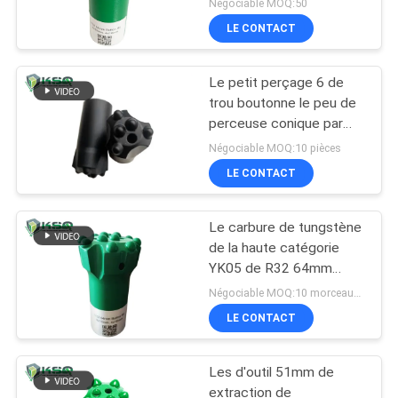
Négociable MOQ:50
LE CONTACT
Le petit perçage 6 de
trou boutonne le peu de
perceuse conique par
36mm de bouton de
Négociable MOQ:10 pièces
30mm 32mm
LE CONTACT
Le carbure de tungstène
de la haute catégorie
YK05 de R32 64mm
insère le peu de
Négociable MOQ:10 morceaux d'outil à pastilles
perceuse de bouton
LE CONTACT
Les d'outil 51mm de
extraction de