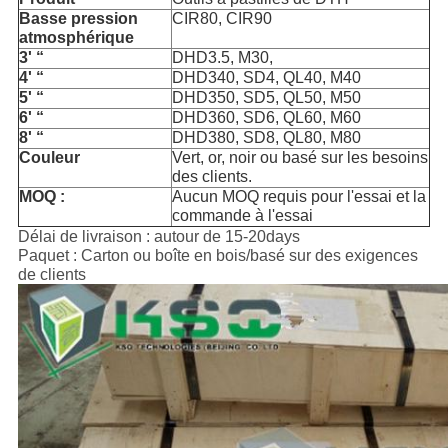
Basse pression
CIR80, CIR90
atmosphérique
3' “
DHD3.5, M30,
4' “
DHD340, SD4, QL40, M40
5' “
DHD350, SD5, QL50, M50
6' “
DHD360, SD6, QL60, M60
8' “
DHD380, SD8, QL80, M80
Couleur
Vert, or, noir ou basé sur les besoins
des clients.
MOQ :
Aucun MOQ requis pour l'essai et la
commande à l'essai
Délai de livraison : autour de 15-20days
Paquet : Carton ou boîte en bois/basé sur des exigences
de clients