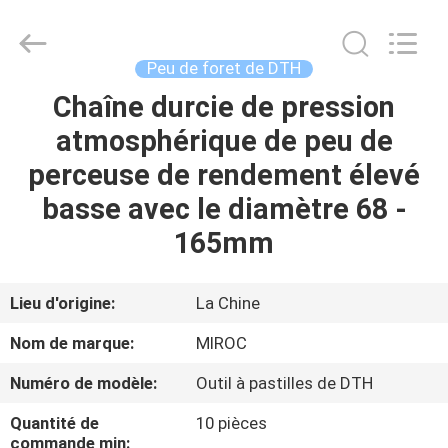
2026
KSQ
Technologies
(Beijing)
Co.
Peu de foret de DTH
Ltd.
All
Rights
Chaîne durcie de pression
MAISON
Reserved.
atmosphérique de peu de
DES
perceuse de rendement élevé
PRODUITS
basse avec le diamètre 68 -
165mm
AU
SUJET
Lieu d'origine:
La Chine
DE
Nom de marque:
MIROC
NOUS
Numéro de modèle:
Outil à pastilles de DTH
Quantité de
10 pièces
VISITE
commande min: