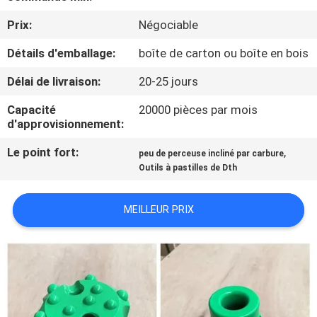
D'USINE
Prix:
Négociable
Détails d'emballage:
boîte de carton ou boîte en bois
CONTRÔLE
DE
Délai de livraison:
20-25 jours
QUALITÉ
Capacité
20000 pièces par mois
d'approvisionnement:
CONTACTEZ-
Le point fort:
,
peu de perceuse incliné par carbure
Outils à pastilles de Dth
NOUS
MEILLEUR PRIX
DEMANDEZ
UNE
CITATION
PLAN