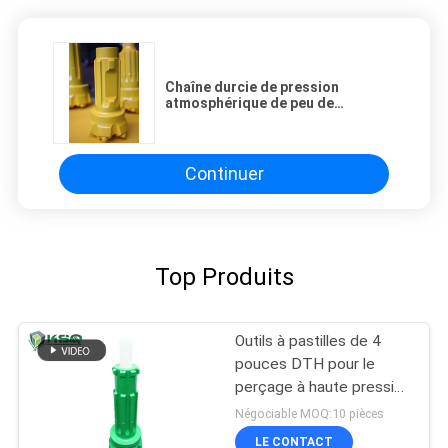
Chaîne durcie de pression
atmosphérique de peu de
perceuse de rendement élevé
basse avec le diamètre 68 -
165mm
Continuer
Top Produits
Outils à pastilles de 4
pouces DTH pour le
perçage à haute pression
de puits d'eau du
Négociable MOQ:10 pièces
marteau DHD340
LE CONTACT