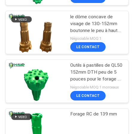
le dôme concave de
visage de 130-152mm
boutonne le peu à haute
pression de QL50 DTH
Négociable MOQ:1
LE CONTACT
Outils à pastilles de QL50
152mm DTH peu de 5
pouces pour le forage et
le soufflage concrets
Négociable MOQ:1 morceaux
LE CONTACT
Forage RC de 139 mm