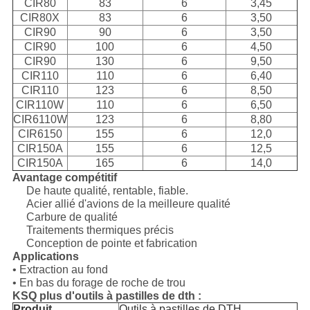
CIR80
83
6
3,45
CIR80X
83
6
3,50
CIR90
90
6
3,50
CIR90
100
6
4,50
CIR90
130
6
9,50
CIR110
110
6
6,40
CIR110
123
6
8,50
CIR110W
110
6
6,50
CIR6110W
123
6
8,80
CIR6150
155
6
12,0
CIR150A
155
6
12,5
CIR150A
165
6
14,0
Avantage compétitif
De haute qualité, rentable, fiable.
Acier allié d'avions de la meilleure qualité
Carbure de qualité
Traitements thermiques précis
Conception de pointe et fabrication
Applications
• Extraction au fond
• En bas du forage de roche de trou
KSQ plus d'outils à pastilles de dth :
Produit
Outils à pastilles de DTH