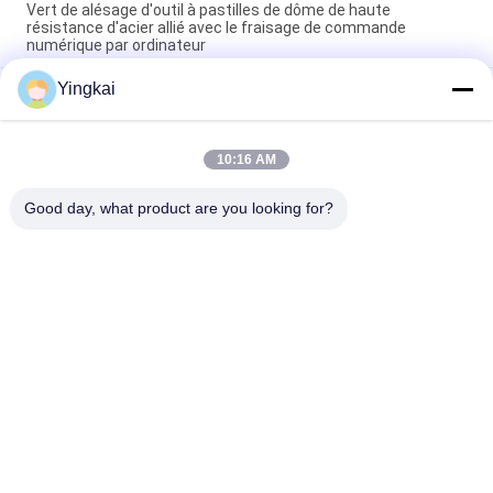
Vert de alésage d'outil à pastilles de dôme de haute
résistance d'acier allié avec le fraisage de commande
numérique par ordinateur
Yingkai
Exploitation de alésage de perçage d'un tunnel de commande
numérique par ordinateur de peu de foret de pierre de peu de
foret R28 extrayant la construction
10:16 AM
4" 5" forage de roche de alésage de peu de foret du dôme T38
usine 102mm - 107mm
Good day, what product are you looking for?
Catégories populaires
Tous
Outils De Perçage 
Les Outils De Forage
De DTH
Peu De Foret De 
Marteaux De DTH
Bouton
Boulon D'anchrage 
Peu De Foret De DTH
De Perçage 
D'individu