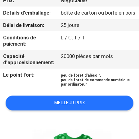
Prix:
Négociable
D'USINE
Détails d'emballage:
boîte de carton ou boîte en bois
CONTRÔLE
Délai de livraison:
25 jours
DE
Conditions de
L / C, T / T
paiement:
QUALITÉ
Capacité
20000 pièces par mois
d'approvisionnement:
CONTACTEZ-
Le point fort:
,
NOUS
peu de foret d'alésoir
peu de foret de commande numérique
par ordinateur
DEMANDEZ
MEILLEUR PRIX
UNE
CITATION
PLAN