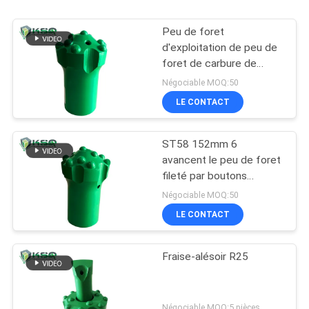
Peu de foret
d'exploitation de peu de
foret de carbure de
tungstène de roche du
Négociable MOQ:50
dôme T51 152mm
LE CONTACT
ST58 152mm 6
avancent le peu de foret
fileté par boutons
ballistiques pour
Négociable MOQ:50
dériver/perçant un tunnel
LE CONTACT
Fraise-alésoir R25
Négociable MOQ:5 pièces