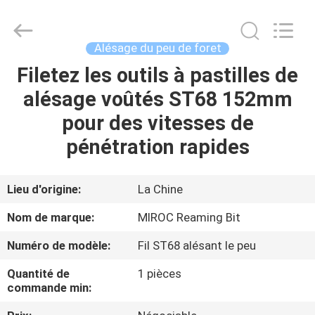
2026
KSQ
Technologies
(Beijing)
Co.
Alésage du peu de foret
Ltd.
All
Rights
Filetez les outils à pastilles de
MAISON
Reserved.
alésage voûtés ST68 152mm
DES
pour des vitesses de
PRODUITS
pénétration rapides
AU
Lieu d'origine:
La Chine
SUJET
Nom de marque:
MIROC Reaming Bit
DE
Numéro de modèle:
Fil ST68 alésant le peu
NOUS
Quantité de
1 pièces
commande min:
VISITE