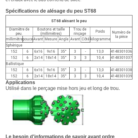
Spécifications de alésage du peu ST68
ST68 alésant le peu
Diamètre de
Boutons et taille
Trou de
Poids
Numéro de
peu.
(millimètres)
rinçage
la pièce
millimètre
pouce
Avant
Mesure
Angle
Avant
Côté
kilogramme
Sphérique
152
6
6x16
9x16
35°
3
-
13,0
4148301036
152
6
2x14
18x14
35°
3
3
10,4
4148301037
Ballistique
152
6
6x16
9x16
35°
3
-
13,0
4148301038
152
6
2x14
18x14
35°
3
3
10,4
4148301039
Applications
Utilisé dans le perçage mise hors jeu et long de trou.
Le besoin d'informations de savoir avant ordre