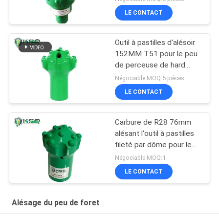
LE CONTACT
Outil à pastilles d'alésoir
152MM T51 pour le peu
de perceuse de hard
rock d'exploitation et de
Négociable MOQ:5 pièces
tunnel
LE CONTACT
Carbure de R28 76mm
alésant l'outil à pastilles
fileté par dôme pour le
forage de roche
Négociable MOQ:1
LE CONTACT
Alésage du peu de foret