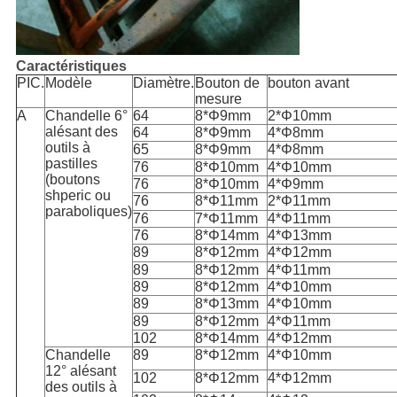
Caractéristiques
PIC.
Modèle
Diamètre.
Bouton de
bouton avant
mesure
A
Chandelle 6°
64
8*Φ9mm
2*Φ10mm
alésant des
64
8*Φ9mm
4*Φ8mm
outils à
65
8*Φ9mm
4*Φ8mm
pastilles
76
8*Φ10mm
4*Φ10mm
(boutons
76
8*Φ10mm
4*Φ9mm
shperic ou
76
8*Φ11mm
2*Φ11mm
paraboliques)
76
7*Φ11mm
4*Φ11mm
76
8*Φ14mm
4*Φ13mm
89
8*Φ12mm
4*Φ12mm
89
8*Φ12mm
4*Φ11mm
89
8*Φ12mm
4*Φ10mm
89
8*Φ13mm
4*Φ10mm
89
8*Φ12mm
4*Φ11mm
102
8*Φ14mm
4*Φ12mm
Chandelle
89
8*Φ12mm
4*Φ10mm
12° alésant
102
8*Φ12mm
4*Φ12mm
des outils à