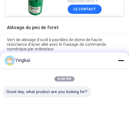
Négociable MOQ:1
LE CONTACT
Alésage du peu de foret
Vert de alésage d'outil à pastilles de dôme de haute
résistance d'acier allié avec le fraisage de commande
numérique par ordinateur
Yingkai
Exploitation de alésage de perçage d'un tunnel de commande
numérique par ordinateur de peu de foret de pierre de peu de
foret R28 extrayant la construction
6:58 PM
4" 5" forage de roche de alésage de peu de foret du dôme T38
usine 102mm - 107mm
Good day, what product are you looking for?
Catégories populaires
Tous
Outils De Perçage 
Les Outils De Forage
De DTH