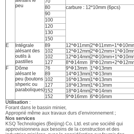
alésant le
70
peu
80
carbure : 12*10mm (6pcs)
90
100
120
130
150
E
Intégrale
89
12*Φ11mm
2*Φ11mm+1*Φ10m
alésant des
102
12*Φ12mm
2*Φ12mm+1*Φ10m
outils à
102
12*Φ14mm
2*Φ10mm+1*Φ10m
pastilles
127
8*Φ14mm
8*Φ12mm+2*Φ12m
F
Dôme
76
9*Φ13mm
1*Φ13mm
alésant le
89
14*Φ13mm
1*Φ13mm
peu (boutons
102
16*Φ13mm
1*Φ13mm
shperic ou
127
18*Φ13mm
1*Φ13mm
paraboliques)
152
18*Φ14mm
2*Φ14mm
152
9*Φ16mm
6*Φ16mm
Utilisation
:
Forant dans le bassin minier,
Approprié même aux travaux durs d'environnement ;
Nos services
KSQ Technologies (Beijing) Co. Ltd. est une société qui
approvisionnera aux besoins de la construction et des