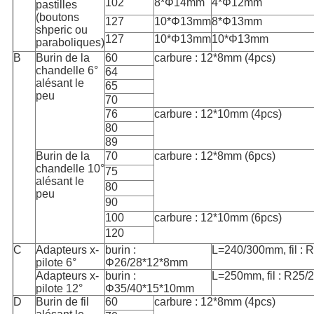
102
8*Φ14mm
4*Φ12mm
pastilles
(boutons
127
10*Φ13mm
8*Φ13mm
shperic ou
127
10*Φ13mm
10*Φ13mm
paraboliques)
B
Burin de la
60
carbure : 12*8mm (4pcs)
chandelle 6°
64
alésant le
65
peu
70
76
carbure : 12*10mm (4pcs)
80
89
Burin de la
70
carbure : 12*8mm (6pcs)
chandelle 10°
75
alésant le
80
peu
90
100
carbure : 12*10mm (6pcs)
120
C
Adapteurs x-
burin :
L=240/300mm, fil : 
pilote 6°
Φ26/28*12*8mm
Adapteurs x-
burin :
L=250mm, fil : R25/
pilote 12°
Φ35/40*15*10mm
D
Burin de fil
60
carbure : 12*8mm (4pcs)