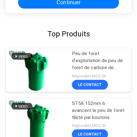
Continuer
Top Produits
Peu de foret
d'exploitation de peu de
foret de carbure de
tungstène de roche du
Négociable MOQ:50
dôme T51 152mm
LE CONTACT
ST58 152mm 6
avancent le peu de foret
fileté par boutons
ballistiques pour
Négociable MOQ:50
dériver/perçant un tunnel
LE CONTACT