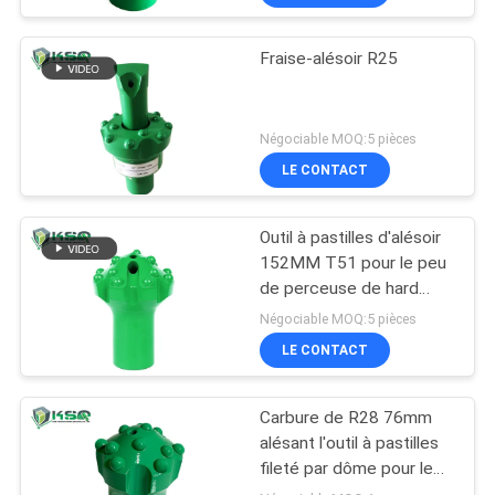
Fraise-alésoir R25
Négociable MOQ:5 pièces
LE CONTACT
Outil à pastilles d'alésoir
152MM T51 pour le peu
de perceuse de hard
rock d'exploitation et de
Négociable MOQ:5 pièces
tunnel
LE CONTACT
Carbure de R28 76mm
alésant l'outil à pastilles
fileté par dôme pour le
forage de roche