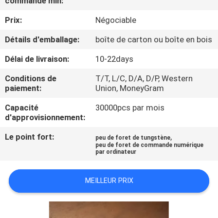
commande min:
D'USINE
Prix:
Négociable
CONTRÔLE
Détails d'emballage:
boîte de carton ou boîte en bois
DE
Délai de livraison:
10-22days
QUALITÉ
Conditions de
T/T, L/C, D/A, D/P, Western
paiement:
Union, MoneyGram
CONTACTEZ-
Capacité
30000pcs par mois
d'approvisionnement:
NOUS
Le point fort:
,
peu de foret de tungstène
peu de foret de commande numérique
DEMANDEZ
par ordinateur
UNE
MEILLEUR PRIX
CITATION
PLAN