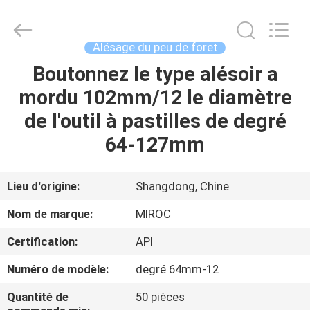
2026
KSQ
Technologies
(Beijing)
Co.
Alésage du peu de foret
Ltd.
All
Rights
Boutonnez le type alésoir a
MAISON
Reserved.
mordu 102mm/12 le diamètre
DES
de l'outil à pastilles de degré
PRODUITS
64-127mm
AU
Lieu d'origine:
Shangdong, Chine
SUJET
Nom de marque:
MIROC
DE
Certification:
API
NOUS
Numéro de modèle:
degré 64mm-12
VISITE
Quantité de
50 pièces