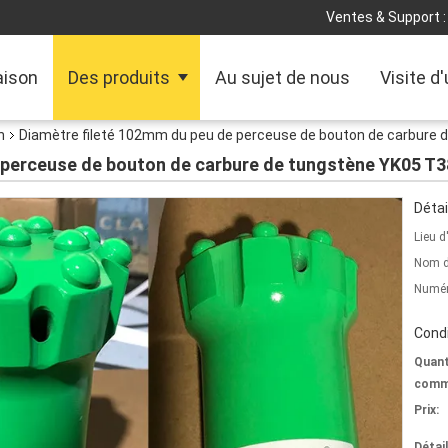
Ventes & Support :
ison
Des produits
Au sujet de nous
Visite d
n
Diamètre fileté 102mm du peu de perceuse de bouton de carbure 
 perceuse de bouton de carbure de tungstène YK05 T3
Détai
Lieu d
Nom d
Numér
Condi
Quant
comm
Prix:
Détai