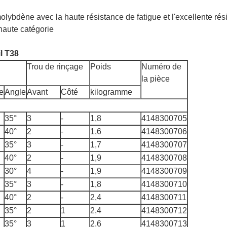
lybdène avec la haute résistance de fatigue et l'excellente rési
haute catégorie
il T38
Trou de rinçage
Poids
Numéro de
la pièce
e
Angle
Avant
Côté
kilogramme
35°
3
-
1,8
4148300705
40°
2
-
1,6
4148300706
35°
3
-
1,7
4148300707
40°
2
-
1,9
4148300708
30°
4
-
1,9
4148300709
35°
3
-
1,8
4148300710
40°
2
-
2,4
4148300711
35°
2
1
2,4
4148300712
35°
3
1
2,6
4148300713