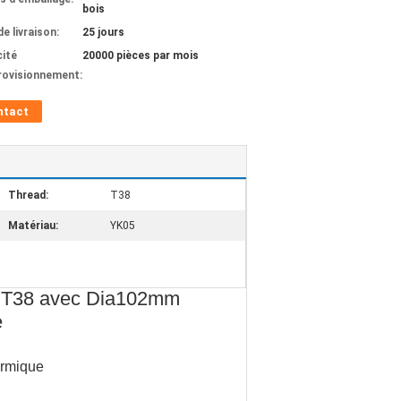
bois
de livraison:
25 jours
ité
20000 pièces par mois
rovisionnement:
ntact
Thread:
T38
Matériau:
YK05
on T38 avec Dia102mm
e
ermique