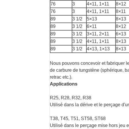
76
3
4×11, 1×11
8×12
76
3
4×11, 1×11
8×11
89
3 1/2
5×13
8×13
89
3 1/2
6×11
8×12
89
3 1/2
3×11, 2×11
6×13
89
3 1/2
4×11, 1×11
8×13
89
3 1/2
4×13, 1×13
8×13
Nous pouvons concevoir et fabriquer les
de carbure de tungstène (sphérique, balli
retrac etc.).
Applications
R25, R28, R32, R38
Utilisé dans la dérive et le perçage d'u
T38, T45, T51, ST58, ST68
Utilisé dans le perçage mise hors jeu et