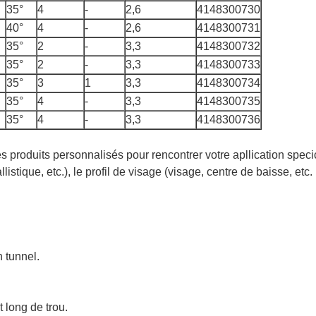
35°
4
-
2,6
4148300730
40°
4
-
2,6
4148300731
35°
2
-
3,3
4148300732
35°
2
-
3,3
4148300733
35°
3
1
3,3
4148300734
35°
4
-
3,3
4148300735
35°
4
-
3,3
4148300736
 produits personnalisés pour rencontrer votre apllication specica
stique, etc.), le profil de visage (visage, centre de baisse, etc. 
n tunnel.
 long de trou.