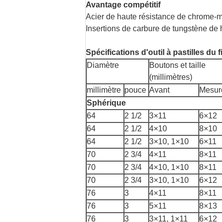
Avantage compétitif
Acier de haute résistance de chrome-mo
Insertions de carbure de tungstène de 
Spécifications d'outil à pastilles du f
Diamètre
Boutons et taille
(millimètres)
millimètre
pouce
Avant
Mesur
Sphérique
64
2 1/2
3×11
6×12
64
2 1/2
4×10
8×10
64
2 1/2
3×10, 1×10
6×11
70
2 3/4
4×11
8×11
70
2 3/4
4×10, 1×10
8×11
70
2 3/4
3×10, 1×10
6×12
76
3
4×11
8×11
76
3
5×11
8×13
76
3
3×11, 1×11
6×12