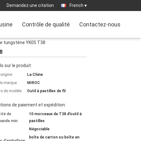
Demandez une citation
French
'usine
Contrôle de qualité
Contactez-nous
de tungstène YK05 T38
8
ls sur le produit:
'origine:
La Chine
e marque:
MIROC
o de modèle:
Outil à pastilles de fil
tions de paiement et expédition:
ité de
10 morceaux de T38 d'outil à
ande min:
pastilles
Négociable
boîte de carton ou boîte en
ls d'emballage: