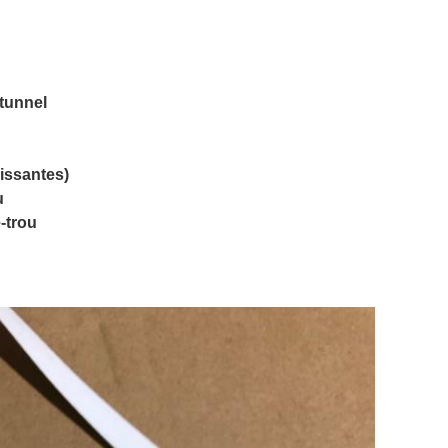
 tunnel
issantes)
u
-trou