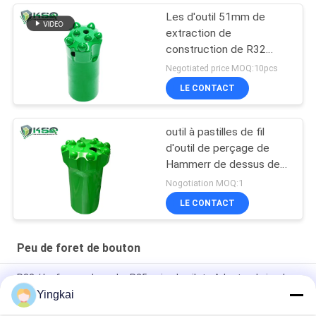
Les d'outil 51mm de
extraction de
construction de R32
45mm fil le peu de
Negotiated price MOQ:10pcs
perceuse de bouton
LE CONTACT
outil à pastilles de fil
d'outil de perçage de
Hammerr de dessus de
carrière de l'exploitation
Nogotiation MOQ:1
T45 de 89mm
LE CONTACT
Peu de foret de bouton
R32 / Le forage de roche R25 usine le pilote Adapter de jambe
de peu de perceuse de carbure de tungstène
Yingkai