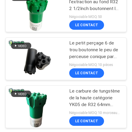
l'extraction au fond R32
2 1/2Inch boutonnent le
peu de perceuse
Négociable MOQ:50
LE CONTACT
Le petit perçage 6 de
trou boutonne le peu de
perceuse conique par
36mm de bouton de
Négociable MOQ:10 pièces
30mm 32mm
LE CONTACT
Le carbure de tungstène
de la haute catégorie
YK05 de R32 64mm
insère le peu de
Négociable MOQ:10 morceaux d'outil à pastilles
perceuse de bouton
LE CONTACT