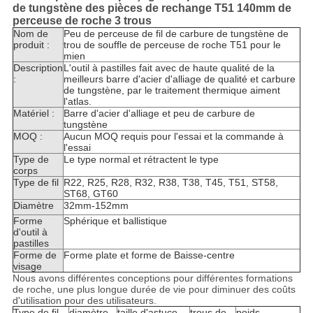
de tungstène des pièces de rechange T51 140mm de
perceuse de roche 3 trous
Nom de
Peu de perceuse de fil de carbure de tungstène de
produit :
trou de souffle de perceuse de roche T51 pour le
mien
Description
L'outil à pastilles fait avec de haute qualité de la
:
meilleurs barre d'acier d'alliage de qualité et carbure
de tungstène, par le traitement thermique aiment
l'atlas.
Matériel :
Barre d'acier d'alliage et peu de carbure de
tungstène
MOQ :
Aucun MOQ requis pour l'essai et la commande à
l'essai
Type de
Le type normal et rétractent le type
corps
Type de fil
R22, R25, R28, R32, R38, T38, T45, T51, ST58,
ST68, GT60
Diamètre
32mm-152mm
Forme
Sphérique et ballistique
d'outil à
pastilles
Forme de
Forme plate et forme de Baisse-centre
visage
Nous avons différentes conceptions pour différentes formations
de roche, une plus longue durée de vie pour diminuer des coûts
d'utilisation pour des utilisateurs.
Type de fil
diamètre
taille d'astuce
trous de
poids