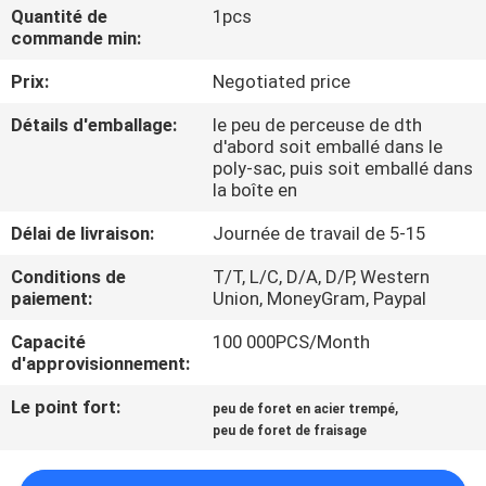
D'USINE
Quantité de
1pcs
commande min:
Prix:
Negotiated price
CONTRÔLE
DE
Détails d'emballage:
le peu de perceuse de dth
d'abord soit emballé dans le
QUALITÉ
poly-sac, puis soit emballé dans
la boîte en
CONTACTEZ-
Délai de livraison:
Journée de travail de 5-15
NOUS
Conditions de
T/T, L/C, D/A, D/P, Western
paiement:
Union, MoneyGram, Paypal
DEMANDEZ
Capacité
100 000PCS/Month
d'approvisionnement:
UNE
CITATION
Le point fort:
,
peu de foret en acier trempé
peu de foret de fraisage
PLAN