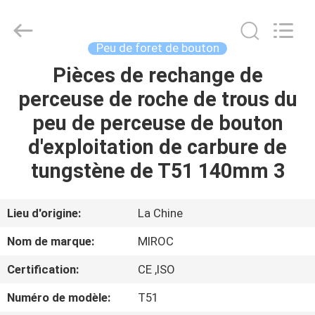
2026
KSQ
Technologies
(Beijing)
Co.
Peu de foret de bouton
Ltd.
All
Rights
Pièces de rechange de
MAISON
Reserved.
perceuse de roche de trous du
DES
peu de perceuse de bouton
PRODUITS
d'exploitation de carbure de
tungstène de T51 140mm 3
AU
SUJET
Lieu d'origine:
La Chine
DE
Nom de marque:
MIROC
NOUS
Certification:
CE ,ISO
Numéro de modèle:
T51
VISITE