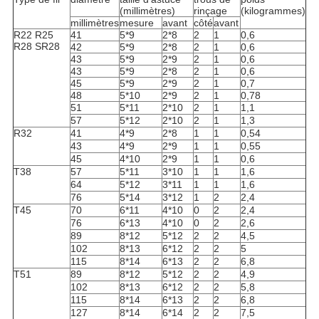
(millimètres)
rinçage
(kilogrammes)
millimètres
mesure
avant
côté
avant
R22 R25
41
5*9
2*8
2
1
0,6
R28 SR28
42
5*9
2*8
2
1
0,6
43
5*9
2*9
2
1
0,6
43
5*9
2*8
2
1
0,6
45
5*9
2*9
2
1
0,7
48
5*10
2*9
2
1
0,78
51
5*11
2*10
2
1
1,1
57
5*12
2*10
2
1
1,3
R32
41
4*9
2*8
1
1
0,54
43
4*9
2*9
1
1
0,55
45
4*10
2*9
1
1
0,6
T38
57
5*11
3*10
1
1
1,6
64
5*12
3*11
1
1
1,6
76
5*14
3*12
1
2
2,4
T45
70
6*11
4*10
0
2
2,4
76
6*13
4*10
0
2
2,6
89
8*12
5*12
2
2
4,5
102
8*13
6*12
2
2
5
115
8*14
6*13
2
2
6,8
T51
89
8*12
5*12
2
2
4,9
102
8*13
6*12
2
2
5,8
115
8*14
6*13
2
2
6,8
127
8*14
6*14
2
2
7,5