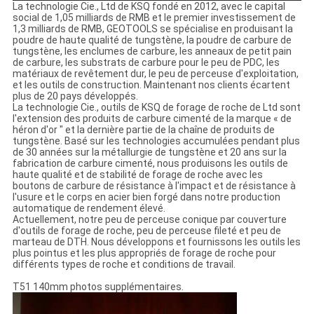
La technologie Cie., Ltd de KSQ fondé en 2012, avec le capital
social de 1,05 milliards de RMB et le premier investissement de
1,3 milliards de RMB, GEOTOOLS se spécialise en produisant la
poudre de haute qualité de tungstène, la poudre de carbure de
tungstène, les enclumes de carbure, les anneaux de petit pain
de carbure, les substrats de carbure pour le peu de PDC, les
matériaux de revêtement dur, le peu de perceuse d'exploitation,
et les outils de construction. Maintenant nos clients écartent
plus de 20 pays développés.
La technologie Cie., outils de KSQ de forage de roche de Ltd sont
l'extension des produits de carbure cimenté de la marque « de
héron d'or " et la dernière partie de la chaîne de produits de
tungstène. Basé sur les technologies accumulées pendant plus
de 30 années sur la métallurgie de tungstène et 20 ans sur la
fabrication de carbure cimenté, nous produisons les outils de
haute qualité et de stabilité de forage de roche avec les
boutons de carbure de résistance à l'impact et de résistance à
l'usure et le corps en acier bien forgé dans notre production
automatique de rendement élevé.
Actuellement, notre peu de perceuse conique par couverture
d'outils de forage de roche, peu de perceuse fileté et peu de
marteau de DTH. Nous développons et fournissons les outils les
plus pointus et les plus appropriés de forage de roche pour
différents types de roche et conditions de travail.
T51 140mm photos supplémentaires.