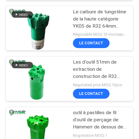
Le carbure de tungstène
de la haute catégorie
YK05 de R32 64mm
insère le peu de
Négociable MOQ:10 morceaux d'outil à pastilles
perceuse de bouton
LE CONTACT
Les d'outil 51mm de
extraction de
construction de R32
45mm fil le peu de
Negotiated price MOQ:10pcs
perceuse de bouton
LE CONTACT
outil à pastilles de fil
d'outil de perçage de
Hammerr de dessus de
carrière de l'exploitation
Nogotiation MOQ:1