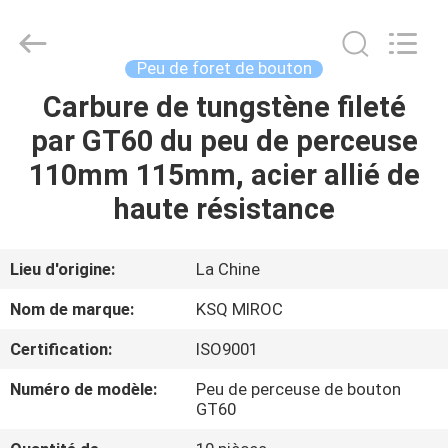
2026
KSQ
Technologies
(Beijing)
Co.
Peu de foret de bouton
Ltd.
All
Rights
Carbure de tungstène fileté
MAISON
Reserved.
par GT60 du peu de perceuse
DES
110mm 115mm, acier allié de
PRODUITS
haute résistance
AU
Lieu d'origine:
La Chine
SUJET
Nom de marque:
KSQ MIROC
DE
Certification:
ISO9001
NOUS
Numéro de modèle:
Peu de perceuse de bouton
GT60
VISITE