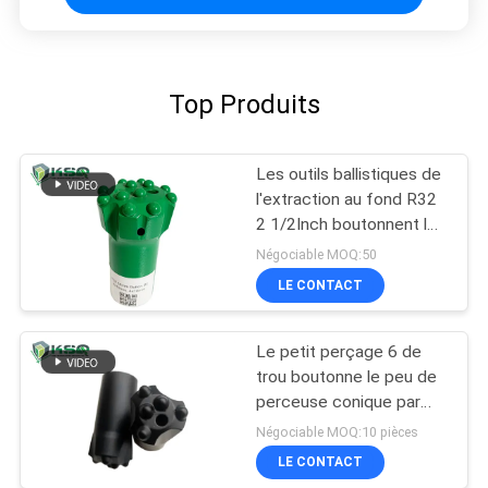
Top Produits
Les outils ballistiques de
l'extraction au fond R32
2 1/2Inch boutonnent le
peu de perceuse
Négociable MOQ:50
LE CONTACT
Le petit perçage 6 de
trou boutonne le peu de
perceuse conique par
36mm de bouton de
Négociable MOQ:10 pièces
30mm 32mm
LE CONTACT