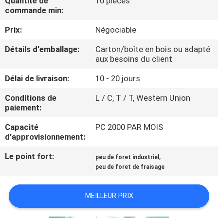
Quantité de
10 pièces
D'USINE
commande min:
Prix:
Négociable
CONTRÔLE
Détails d'emballage:
Carton/boîte en bois ou adapté
DE
aux besoins du client
QUALITÉ
Délai de livraison:
10 - 20 jours
Conditions de
L / C, T / T, Western Union
CONTACTEZ-
paiement:
NOUS
Capacité
PC 2000 PAR MOIS
d'approvisionnement:
DEMANDEZ
Le point fort:
,
peu de foret industriel
UNE
peu de foret de fraisage
CITATION
MEILLEUR PRIX
PLAN