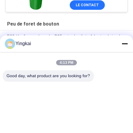
T45 de 89mm
LE CONTACT
Peu de foret de bouton
R32 / Le forage de roche R25 usine le pilote Adapter de jambe
de peu de perceuse de carbure de tungstène
Yingkai
Adaptateur pilote de dérive et de tunneling 12° de diamètre 40
mm pour les grands trous de coupe 35°
4:13 PM
Jambe de peu de foret de carbure de tungstène
Good day, what product are you looking for?
Catégories populaires
Tous
Outils De Perçage 
Les Outils De Forage
De DTH
Peu De Foret De 
Marteaux De DTH
Bouton