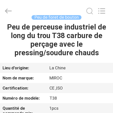
2026
KSQ
Technologies
(Beijing)
Co.
Peu de foret de bouton
Ltd.
All
Rights
Peu de perceuse industriel de
MAISON
Reserved.
long du trou T38 carbure de
DES
perçage avec le
PRODUITS
pressing/soudure chauds
AU
Lieu d'origine:
La Chine
SUJET
Nom de marque:
MIROC
DE
Certification:
CE ,ISO
NOUS
Numéro de modèle:
T38
VISITE
Quantité de
1pcs