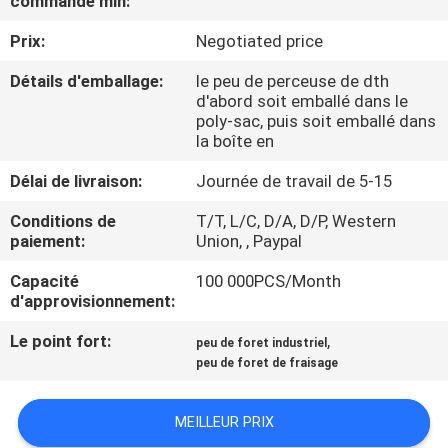
commande min:
D'USINE
Prix:
Negotiated price
CONTRÔLE
Détails d'emballage:
le peu de perceuse de dth
d'abord soit emballé dans le
DE
poly-sac, puis soit emballé dans
la boîte en
QUALITÉ
Délai de livraison:
Journée de travail de 5-15
CONTACTEZ-
Conditions de
T/T, L/C, D/A, D/P, Western
paiement:
Union, , Paypal
NOUS
Capacité
100 000PCS/Month
d'approvisionnement:
DEMANDEZ
UNE
Le point fort:
,
peu de foret industriel
peu de foret de fraisage
CITATION
MEILLEUR PRIX
PLAN