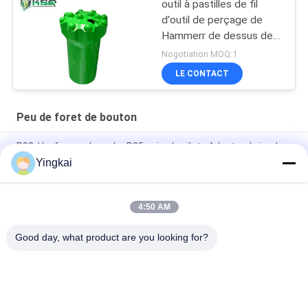
outil à pastilles de fil
d'outil de perçage de
Hammerr de dessus de
carrière de l'exploitation
Nogotiation MOQ:1
T45 de 89mm
LE CONTACT
Peu de foret de bouton
R32 / Le forage de roche R25 usine le pilote Adapter de jambe
de peu de perceuse de carbure de tungstène
Yingkai
Adaptateur pilote de dérive et de tunneling 12° de diamètre 40
mm pour les grands trous de coupe 35°
4:50 AM
Jambe de peu de foret de carbure de tungstène
Good day, what product are you looking for?
Catégories populaires
Tous
Outils De Perçage 