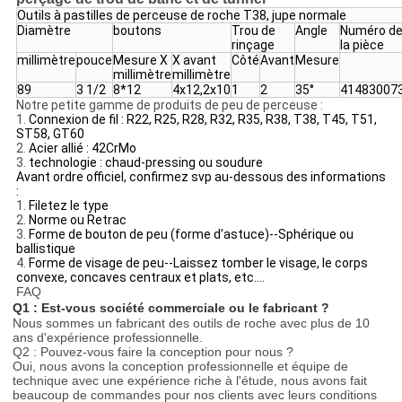
Outils à pastilles de perceuse de roche T38, jupe normale
Diamètre
boutons
Trou de
Angle
Numéro d
rinçage
la pièce
millimètre
pouce
Mesure X
X avant
Côté
Avant
Mesure
millimètre
millimètre
89
3 1/2
8*12
4
x12,2x10
1
2
35°
41483007
Notre petite gamme de produits de peu de perceuse :
1.
Connexion de fil : R22, R25, R28, R32, R35, R38, T38, T45, T51,
ST58, GT60
2.
Acier allié : 42CrMo
3.
technologie : chaud-pressing ou soudure
Avant ordre officiel, confirmez svp au-dessous des informations
:
1.
Filetez le type
2.
Norme ou Retrac
3.
Forme de bouton de peu (forme d'astuce)--Sphérique ou
ballistique
4.
Forme de visage de peu--Laissez tomber le visage, le corps
convexe, concaves centraux et plats, etc….
FAQ
Q1 : Est-vous société commerciale ou le fabricant ?
Nous sommes un fabricant des outils de roche avec plus de 10
ans d'expérience professionnelle.
Q2 : Pouvez-vous faire la conception pour nous ?
Oui, nous avons la conception professionnelle et équipe de
technique avec une expérience riche à l'étude, nous avons fait
beaucoup de commandes pour nos clients avec leurs conditions