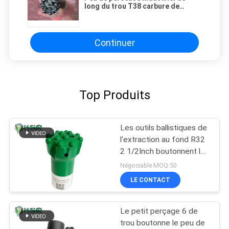
long du trou T38 carbure de
perçage avec le pressing/soudure
chauds
Continuer
Top Produits
Les outils ballistiques de
l'extraction au fond R32
2 1/2Inch boutonnent le
peu de perceuse
Négociable MOQ:50
LE CONTACT
Le petit perçage 6 de
trou boutonne le peu de