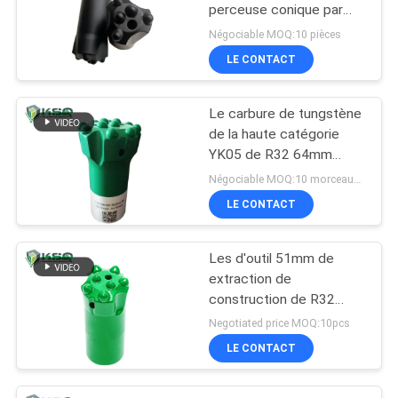
perceuse conique par
36mm de bouton de
Négociable MOQ:10 pièces
30mm 32mm
LE CONTACT
Le carbure de tungstène
de la haute catégorie
YK05 de R32 64mm
insère le peu de
Négociable MOQ:10 morceaux d'outil à pastilles
perceuse de bouton
LE CONTACT
Les d'outil 51mm de
extraction de
construction de R32
45mm fil le peu de
Negotiated price MOQ:10pcs
perceuse de bouton
LE CONTACT