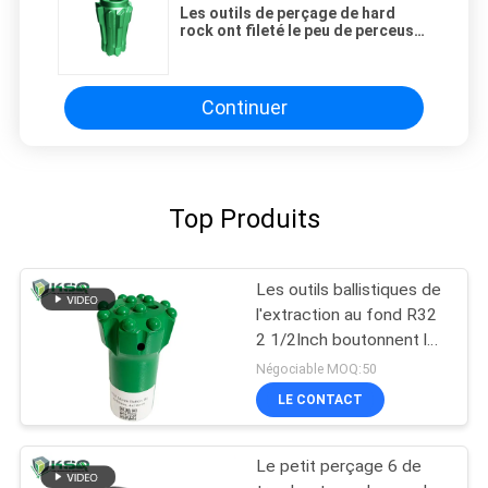
Les outils de perçage de hard
rock ont fileté le peu de perceuse
diamètre de 115mm/de 127mm
pour le mien
Continuer
Top Produits
Les outils ballistiques de
l'extraction au fond R32
2 1/2Inch boutonnent le
peu de perceuse
Négociable MOQ:50
LE CONTACT
Le petit perçage 6 de