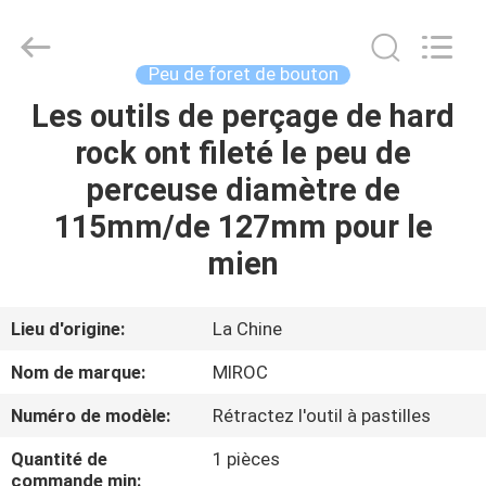
2026
KSQ
Technologies
(Beijing)
Co.
Peu de foret de bouton
Ltd.
All
Rights
Les outils de perçage de hard
MAISON
Reserved.
rock ont fileté le peu de
DES
perceuse diamètre de
PRODUITS
115mm/de 127mm pour le
mien
AU
SUJET
Lieu d'origine:
La Chine
DE
Nom de marque:
MIROC
NOUS
Numéro de modèle:
Rétractez l'outil à pastilles
Quantité de
1 pièces
VISITE
commande min: