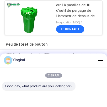
outil à pastilles de fil
d'outil de perçage de
Hammerr de dessus de
carrière de l'exploitation
Nogotiation MOQ:1
T45 de 89mm
LE CONTACT
Peu de foret de bouton
R32 / Le forage de roche R25 usine le pilote Adapter de jambe
de peu de perceuse de carbure de tungstène
Yingkai
Adaptateur pilote de dérive et de tunneling 12° de diamètre 40
mm pour les grands trous de coupe 35°
7:39 AM
Jambe de peu de foret de carbure de tungstène
Good day, what product are you looking for?
Catégories populaires
Tous