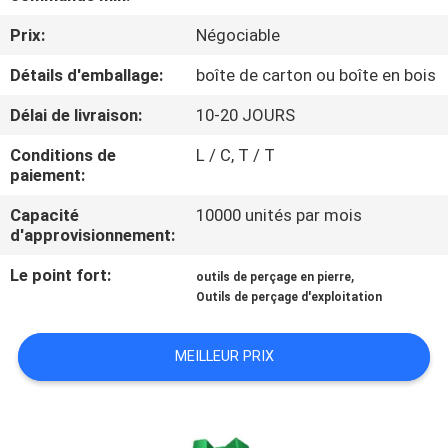
D'USINE
Prix:
Négociable
Détails d'emballage:
boîte de carton ou boîte en bois
CONTRÔLE
DE
Délai de livraison:
10-20 JOURS
QUALITÉ
Conditions de
L / C, T / T
paiement:
CONTACTEZ-
Capacité
10000 unités par mois
d'approvisionnement:
NOUS
Le point fort:
,
outils de perçage en pierre
Outils de perçage d'exploitation
DEMANDEZ
UNE
MEILLEUR PRIX
CITATION
PLAN