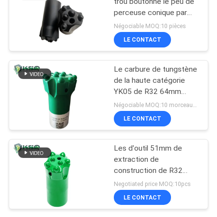
trou boutonne le peu de
perceuse conique par
36mm de bouton de
Négociable MOQ:10 pièces
30mm 32mm
LE CONTACT
Le carbure de tungstène
de la haute catégorie
YK05 de R32 64mm
insère le peu de
Négociable MOQ:10 morceaux d'outil à pastilles
perceuse de bouton
LE CONTACT
Les d'outil 51mm de
extraction de
construction de R32
45mm fil le peu de
Negotiated price MOQ:10pcs
perceuse de bouton
LE CONTACT