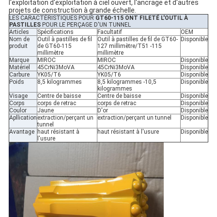
l'exploitation d'exploitation à ciel ouvert, l'ancrage et d'autres
projets de construction à grande échelle.
LES CARACTÉRISTIQUES POUR
GT60-115 ONT FILETÉ L'OUTIL À
PASTILLES
POUR LE PERÇAGE D'UN TUNNEL
Articles
Spécifications
Facultatif
OEM
Nom de
Outil à pastilles de fil
Outil à pastilles de fil de GT60-
Disponible
produit
de GT60-115
127 millimètre/T51 -115
millimètre
millimètre
Marque
MIROC
MIROC
Disponible
Matériel
45CrNi3MoVA
45CrNi3MoVA
Disponible
Carbure
YK05/T6
YK05/T6
Disponible
Poids
8,5 kilogrammes
8,5 kilogrammes -10,5
Disponible
kilogrammes
Visage
Centre de baisse
Centre de baisse
Disponible
Corps
corps de retrac
corps de retrac
Disponible
Coulor
Jaune
D'or
Disponible
Apllication
extraction/perçant un
extraction/perçant un tunnel
Disponible
tunnel
Avantage
haut résistant à
haut résistant à l'usure
Disponible
l'usure