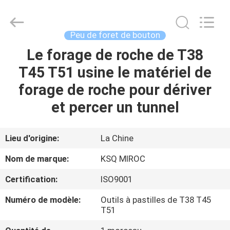
2026
KSQ
Technologies
(Beijing)
Co.
Peu de foret de bouton
Ltd.
All
Rights
Le forage de roche de T38
MAISON
Reserved.
T45 T51 usine le matériel de
DES
forage de roche pour dériver
PRODUITS
et percer un tunnel
AU
Lieu d'origine:
La Chine
SUJET
Nom de marque:
KSQ MIROC
DE
Certification:
ISO9001
NOUS
Numéro de modèle:
Outils à pastilles de T38 T45
T51
VISITE