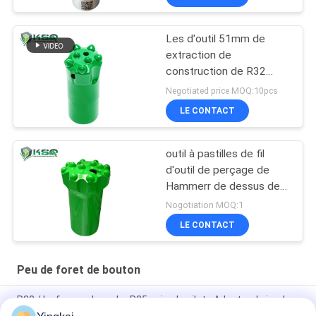
Les d'outil 51mm de
extraction de
construction de R32
45mm fil le peu de
Negotiated price MOQ:10pcs
perceuse de bouton
LE CONTACT
outil à pastilles de fil
d'outil de perçage de
Hammerr de dessus de
carrière de l'exploitation
Nogotiation MOQ:1
T45 de 89mm
LE CONTACT
Peu de foret de bouton
R32 / Le forage de roche R25 usine le pilote Adapter de jambe
de peu de perceuse de carbure de tungstène