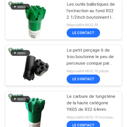
Les outils ballistiques de
l'extraction au fond R32
2 1/2Inch boutonnent le
peu de perceuse
Négociable MOQ:50
LE CONTACT
Le petit perçage 6 de
trou boutonne le peu de
perceuse conique par
36mm de bouton de
Négociable MOQ:10 pièces
30mm 32mm
LE CONTACT
Le carbure de tungstène
de la haute catégorie
YK05 de R32 64mm
insère le peu de
Négociable MOQ:10 morceaux d'outil à pastilles
perceuse de bouton
LE CONTACT