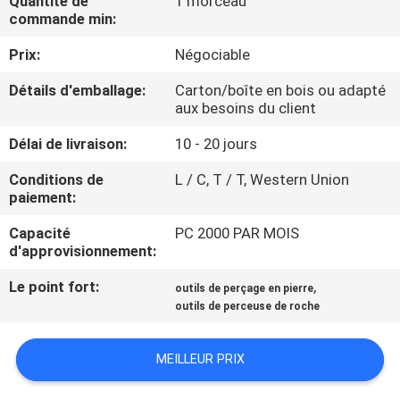
Quantité de
1 morceau
D'USINE
commande min:
Prix:
Négociable
CONTRÔLE
Détails d'emballage:
Carton/boîte en bois ou adapté
DE
aux besoins du client
QUALITÉ
Délai de livraison:
10 - 20 jours
Conditions de
L / C, T / T, Western Union
CONTACTEZ-
paiement:
NOUS
Capacité
PC 2000 PAR MOIS
d'approvisionnement:
DEMANDEZ
Le point fort:
,
outils de perçage en pierre
UNE
outils de perceuse de roche
CITATION
MEILLEUR PRIX
PLAN