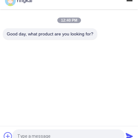
Yingkai
Adaptateur pilote de dérive et de tunneling 12° de diamètre 40
mm pour les grands trous de coupe 35°
12:40 PM
Jambe de peu de foret de carbure de tungstène
Good day, what product are you looking for?
Catégories populaires
Tous
Outils De Perçage 
Les Outils De Forage
De DTH
Peu De Foret De 
Marteaux De DTH
Bouton
Boulon D'anchrage 
Peu De Foret De DTH
De Perçage 
D'individu
Peu De Foret 
Adaptateur De 
Escamotable
Jambe De Foret