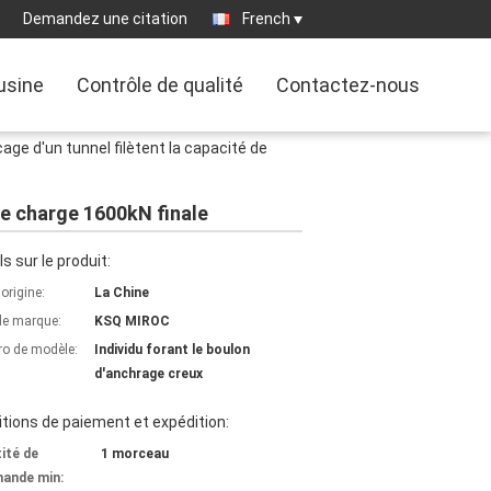
Demandez une citation
French
'usine
Contrôle de qualité
Contactez-nous
age d'un tunnel filètent la capacité de
de charge 1600kN finale
ls sur le produit:
'origine:
La Chine
e marque:
KSQ MIROC
o de modèle:
Individu forant le boulon
d'anchrage creux
tions de paiement et expédition:
ité de
1 morceau
ande min: