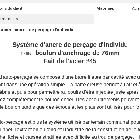
oins du client
Matériau:
Acie
ierie au sol
 acier
ancres de perçage d'individu
,
Système d'ancre de perçage d'individu
boulon d'anchrage de 76mm
T76N -
Fait de l'acier #45
d'auto-perçage se compose d'une barre filetée par cavité avec u
ant dans une opération simple. La barre creuse permet à l'air et 
ris et puis pour permettre au coulis d'être injectée juste après
vrez complètement le boulon entier. Des accouplements peuvent 
e boulon tandis que des écrous et les plats sont utilisés pour fo
o-perçage est plus le système utilisé par terrain communal pour
nnel, l'extraction au fond et l'industrie de la construction de la 
e lâche et cassée stratifiée avec difficile au trou de perçage. Il 