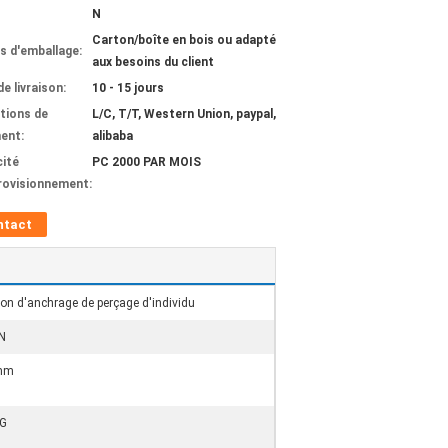
N
Carton/boîte en bois ou adapté
ls d'emballage:
aux besoins du client
de livraison:
10 - 15 jours
tions de
L/C, T/T, Western Union, paypal,
ent:
alibaba
ité
PC 2000 PAR MOIS
rovisionnement:
ntact
on d'anchrage de perçage d'individu
N
mm
KG