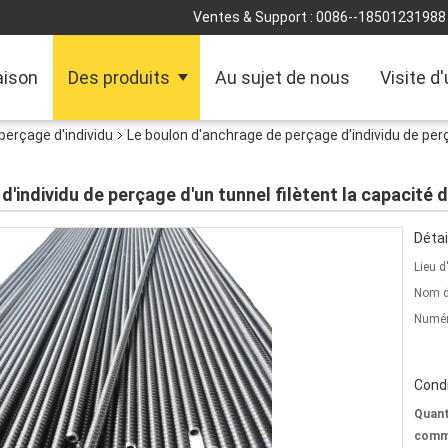
Ventes & Support :
0086--18501231988
ison
Des produits
Au sujet de nous
Visite d
perçage d'individu
Le boulon d'anchrage de perçage d'individu de perç
'individu de perçage d'un tunnel filètent la capacité 
Détai
Lieu d
Nom d
Numér
Condi
Quant
comm