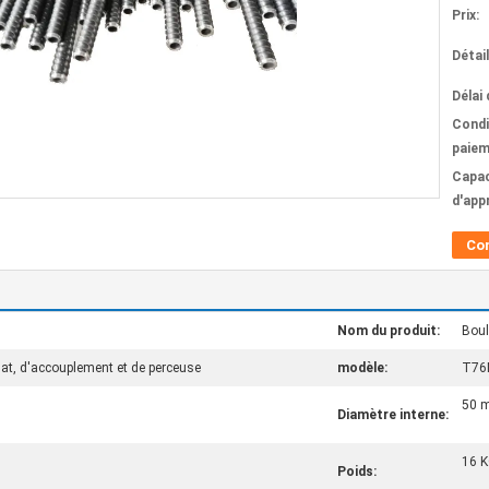
Prix:
Détai
Délai 
Condi
paiem
Capac
d'app
Co
Nom du produit:
Boul
lat, d'accouplement et de perceuse
modèle:
T76
50 
Diamètre interne:
16 
Poids: