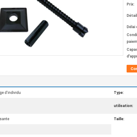
Prix:
Détai
Délai 
Condi
paiem
Capac
d'app
Co
ge d'individu
Type:
utilisation:
ssante
Taille: