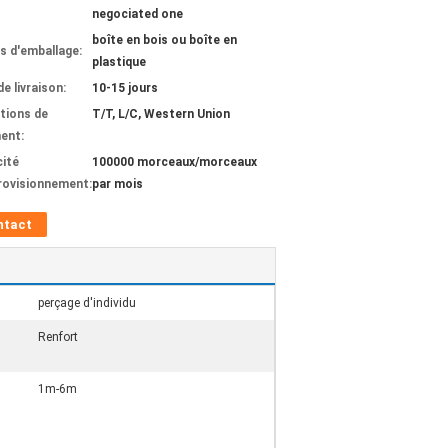
negociated one
boîte en bois ou boîte en
ls d'emballage:
plastique
de livraison:
10-15 jours
tions de
T/T, L/C, Western Union
ent:
ité
100000 morceaux/morceaux
rovisionnement:
par mois
ntact
perçage d'individu
Renfort
1m-6m