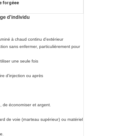
ce forgéee
ge d'individu
aminé à chaud continu d'extérieur
ction sans enfermer, particulièrement pour
iliser une seule fois
re d'injection ou après
e, de économiser et argent.
ard de voie (marteau supérieur) ou matériel
e.