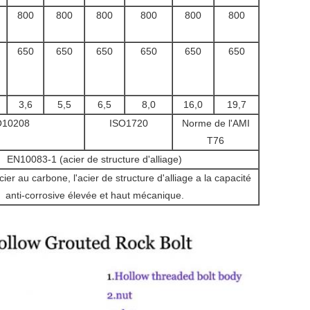
800
800
800
800
800
800
650
650
650
650
650
650
3,6
5,5
6,5
8,0
16,0
19,7
O10208
ISO1720
Norme de l'AMI
T76
EN10083-1 (acier de structure d'alliage)
ier au carbone, l'acier de structure d'alliage a la capacité
anti-corrosive élevée et haut mécanique.