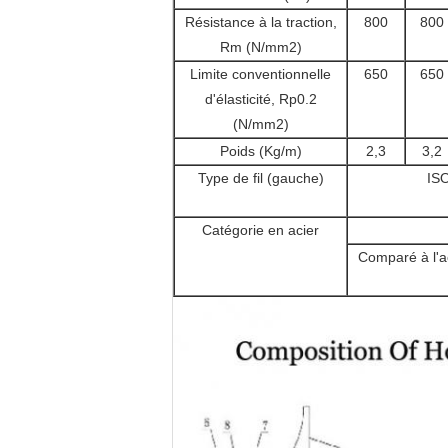
Résistance à la traction,
800
800
Rm (N/mm2)
Limite conventionnelle
650
650
d'élasticité, Rp0.2
(N/mm2)
Poids (Kg/m)
2,3
3,2
Type de fil (gauche)
IS
Catégorie en acier
Comparé à l'ac