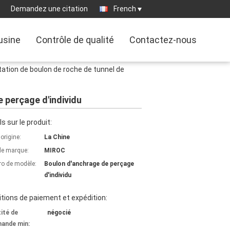
Demandez une citation
French
'usine
Contrôle de qualité
Contactez-nous
tation de boulon de roche de tunnel de
e perçage d'individu
ls sur le produit:
'origine:
La Chine
e marque:
MIROC
o de modèle:
Boulon d'anchrage de perçage
d'individu
tions de paiement et expédition:
ité de
négocié
ande min: