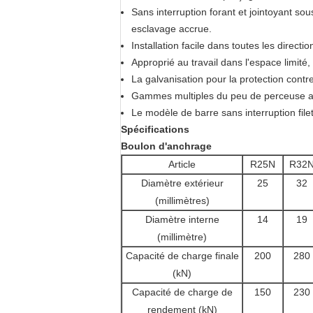
Sans interruption forant et jointoyant so
esclavage accrue.
Installation facile dans toutes les direct
Approprié au travail dans l'espace limité, 
La galvanisation pour la protection contre
Gammes multiples du peu de perceuse app
Le modèle de barre sans interruption file
Spécifications
Boulon d'anchrage
Article
R25N
R32
Diamètre extérieur
25
32
(millimètres)
Diamètre interne
14
19
(millimètre)
Capacité de charge finale
200
280
(kN)
Capacité de charge de
150
230
rendement (kN)