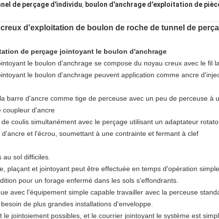
nel de perçage d'individu
boulon d'anchrage d'exploitation de piè
,
creux d'exploitation de boulon de roche de tunnel de perça
itation de perçage jointoyant le boulon d'anchrage
ointoyant le boulon d'anchrage se compose du noyau creux avec le fil l
jointoyant le boulon d'anchrage peuvent application comme ancre d'inje
de la barre d'ancre comme tige de perceuse avec un peu de perceuse à ut
e coupleur d'ancre
e coulis simultanément avec le perçage utilisant un adaptateur rotatoi
 d'ancre et l'écrou, soumettant à une contrainte et fermant à clef
au sol difficiles.
ge, plaçant et jointoyant peut être effectuée en temps d'opération simpl
dition pour un forage enfermé dans les sols s'effondrants.
e avec l'équipement simple capable travailler avec la perceuse stand
 besoin de plus grandes installations d'enveloppe.
t le jointoiement possibles, et le courrier jointoyant le système est simpl