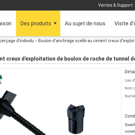
Ventes & Support :
ison
Des produits
Au sujet de nous
Visite d
perçage d'individu
Boulon d'anchrage scellé au ciment creux d'exploi
t creux d'exploitation de boulon de roche de tunnel d
Détai
Lieu d
Nom d
Numér
Condi
Quant
comm