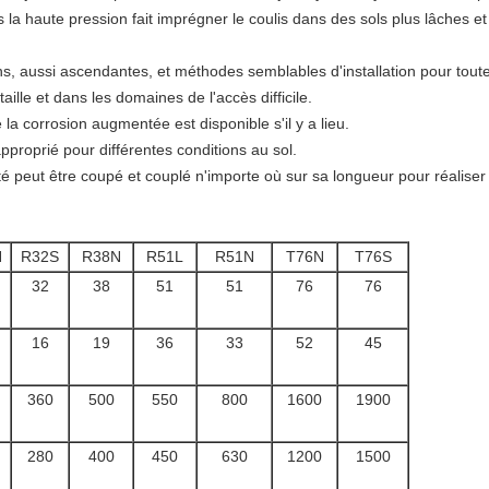
us la haute pression fait imprégner le coulis dans des sols plus lâches e
ions, aussi ascendantes, et méthodes semblables d'installation pour toute
taille et dans les domaines de l'accès difficile.
 la corrosion augmentée est disponible s'il y a lieu.
roprié pour différentes conditions au sol.
té peut être coupé et couplé n'importe où sur sa longueur pour réaliser
N
R32S
R38N
R51L
R51N
T76N
T76S
32
38
51
51
76
76
16
19
36
33
52
45
360
500
550
800
1600
1900
280
400
450
630
1200
1500