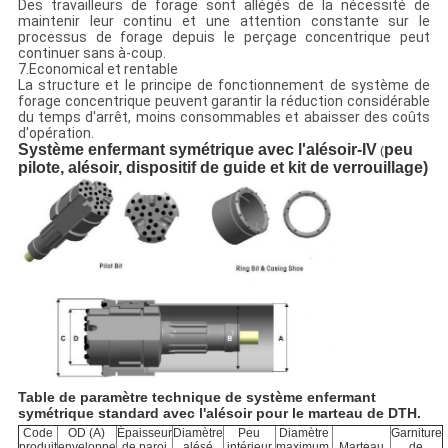
Des travailleurs de forage sont allégés de la nécessité de
maintenir leur continu et une attention constante sur le
processus de forage depuis le perçage concentrique peut
continuer sans à-coup.
7.Economical et rentable
La structure et le principe de fonctionnement de système de
forage concentrique peuvent garantir la réduction considérable
du temps d'arrêt, moins consommables et abaisser des coûts
d'opération.
Système enfermant symétrique avec l'alésoir-IV
peu
(
pilote, alésoir, dispositif de guide et kit de verrouillage)
Table de paramètre technique de système enfermant
symétrique standard avec l'alésoir pour le marteau de DTH.
Code
OD (A)
Épaisseur
Diamètre
Peu
Diamètre
Garniture
produit
enveloppe
de paroi
alésé
intérieur
maximum.
Marteau
de