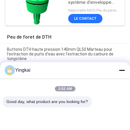
système d'enveloppe
symétrique de terrains
Négociable MOQ:Peu de perceuse de bouton de 1 morceaux DTH
de recouvrement de 1/2
LE CONTACT
» 190mm
Peu de foret de DTH
Buttons DTH haute pression 140mm QL50 Marteau pour
l'extraction de puits d'eau avec l'extraction du carbure de
tungstène
Yingkai
Bas peu de marteau de la pression atmosphérique CIR150
Jack et marteau pour vers le bas le forage de roche de trou
Marteau moyen de la pression atmosphérique de BR2 des
2:02 AM
outils à pastilles de DTH 76mm bas DTH pour l'extraction en
carrière
Good day, what product are you looking for?
Catégories populaires
Tous
Outils De Perçage 