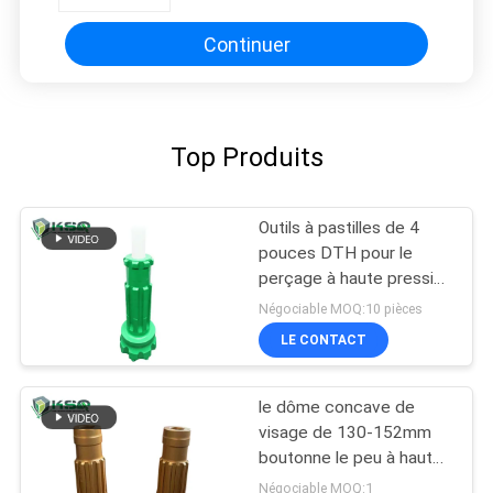
Continuer
Top Produits
Outils à pastilles de 4
pouces DTH pour le
perçage à haute pression
de puits d'eau du
Négociable MOQ:10 pièces
marteau DHD340
LE CONTACT
le dôme concave de
visage de 130-152mm
boutonne le peu à haute
pression de QL50 DTH
Négociable MOQ:1