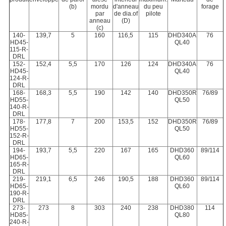
(b)
mordu
d'anneau
du peu
forage
par
de dia.of
pilote
anneau
(D)
(c)
140-
139,7
5
160
116,5
115
DHD340A
76
HD45-
QL40
115-R-
DRL
152-
152,4
5,5
170
126
124
DHD340A
76
HD45-
QL40
124-R-
DRL
168-
168,3
5,5
190
142
140
DHD350R
76/89
HD55-
QL50
140-R-
DRL
178-
177,8
7
200
153,5
152
DHD350R
76/89
HD55-
QL50
152-R-
DRL
194-
193,7
5,5
220
167
165
DHD360
89/114
HD65-
QL60
165-R-
DRL
219-
219,1
6,5
246
190,5
188
DHD360
89/114
HD65-
QL60
190-R-
DRL
273-
273
8
303
240
238
DHD380
114
HD85-
QL80
240-R-