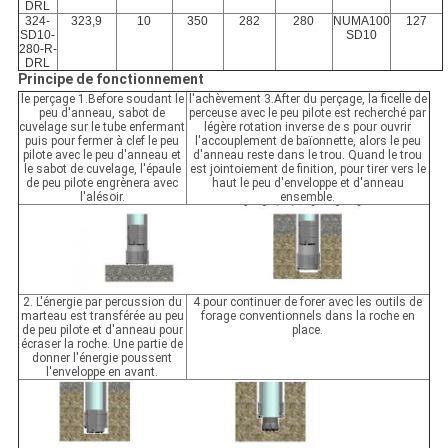
DRL
324-
323,9
10
350
282
280
NUMA100
127
SD10-
SD10
280-R-
DRL
Principe de fonctionnement
le perçage 1.Before soudant le
l'achèvement 3.After du perçage, la ficelle de
peu d'anneau, sabot de
perceuse avec le peu pilote est recherché par
cuvelage sur le tube enfermant
légère rotation inverse de s pour ouvrir
puis pour fermer à clef le peu
l'accouplement de baïonnette, alors le peu
pilote avec le peu d'anneau et
d'anneau reste dans le trou. Quand le trou
le sabot de cuvelage, l'épaule
est jointoiement de finition, pour tirer vers le
de peu pilote engrènera avec
haut le peu d'enveloppe et d'anneau
l'alésoir.
ensemble.
2. L'énergie par percussion du
4 pour continuer de forer avec les outils de
marteau est transférée au peu
forage conventionnels dans la roche en
de peu pilote et d'anneau pour
place.
écraser la roche. Une partie de
donner l'énergie poussent
l'enveloppe en avant.