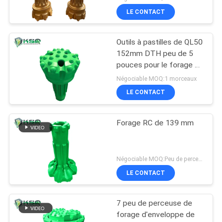
LE CONTACT
Outils à pastilles de QL50
152mm DTH peu de 5
pouces pour le forage et
le soufflage concrets
Négociable MOQ:1 morceaux
LE CONTACT
Forage RC de 139 mm
Négociable MOQ:Peu de perceuse de bouton de 1 morceaux DTH
LE CONTACT
7 peu de perceuse de
forage d'enveloppe de