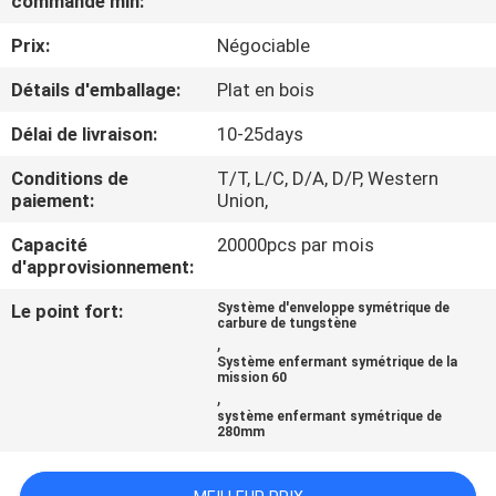
commande min:
D'USINE
Prix:
Négociable
CONTRÔLE
Détails d'emballage:
Plat en bois
DE
Délai de livraison:
10-25days
QUALITÉ
Conditions de
T/T, L/C, D/A, D/P, Western
paiement:
Union,
CONTACTEZ-
Capacité
20000pcs par mois
d'approvisionnement:
NOUS
Le point fort:
Système d'enveloppe symétrique de
carbure de tungstène
DEMANDEZ
,
Système enfermant symétrique de la
UNE
mission 60
,
CITATION
système enfermant symétrique de
280mm
PLAN