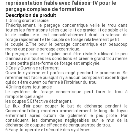
représentation fiable avec l'alésoir-IV pour le
perçage complexe de formation
Description de produit
1.Drilling droit et rapide
Théoriquement, le perçage concentrique veille le trou dans
toutes les formations telles que le lit de gravier, lit de sable et le
lit de caillou etc. est considérablement droit, la vitesse de
forage rapidement et le couple de forage relativement petit.
le couple 2.The pour le perçage concentrique est beaucoup
moins que pour le perçage excentrique.
Un perçage lisse et régulier peut être réalisé utilisant le peu
d'anneau sur toutes les conditions et créer le grand trou même
si une petite plate-forme de forage est employée.
3.Easily Ouvrir-se refermant
Ouvrir le système est parfois exigé pendant le processus. Se
refermer est facile puisqu'il n'y a aucun composant excentrique
qui doit être ouvert ou fermé à l'intérieur du trou.
4.Drilling dans tout angle
Le système de forage concentrique peut forer le trou à
n'importe quel angle.
les coupes 5.Effective déchargent.
Le flux d'air pour couper le but de décharge pendant le
ConcentricTrilling montera immédiatement le long du tuyau
enfermant après outom de giclement le peu pilote. Par
conséquent, les dommages négligeables sur le mur de la
décharge de coupure efficace de canguarantee de trou.
6.Easy-to-operate et sécurité des systèmes