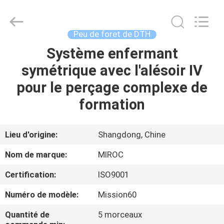
2026
KSQ
Technologies
(Beijing)
Co.
Peu de foret de DTH
Ltd.
All
Rights
Système enfermant
MAISON
Reserved.
symétrique avec l'alésoir IV
DES
pour le perçage complexe de
PRODUITS
formation
AU
Lieu d'origine:
Shangdong, Chine
SUJET
Nom de marque:
MIROC
DE
Certification:
ISO9001
NOUS
Numéro de modèle:
Mission60
VISITE
Quantité de
5 morceaux