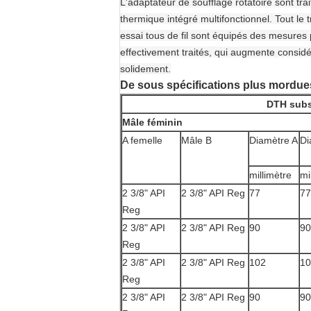
L'adaptateur de soufflage rotatoire sont tra
thermique intégré multifonctionnel. Tout le t
essai tous de fil sont équipés des mesures pr
effectivement traités, qui augmente considéra
solidement.
De sous spécifications plus mordues
DTH subs
Mâle féminin
A femelle
Mâle B
Diamètre A
Di
millimètre
mi
2 3/8" API
2 3/8" API Reg
77
77
Reg
2 3/8" API
2 3/8" API Reg
90
90
Reg
2 3/8" API
2 3/8" API Reg
102
10
Reg
2 3/8" API
2 3/8" API Reg
90
90