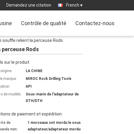
Demandez une citation
French
'usine
Contrôle de qualité
Contactez-nous
souffle relient la perceuse Rods
la perceuse Rods
ls sur le produit:
'origine:
LA CHINE
e marque:
MIROC Rock Drilling Tools
cation:
API
o de modèle:
Sous-marin de l'adaptateur de
DTH/DTH
tions de paiement et expédition:
ité de
1 morceaux ont mordu le sous
ande min:
adaptateur/adaptateur mordu