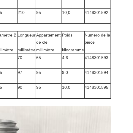
5
210
95
10,0
4148301592
amètre B
Longueur
Appartement
Poids
Numéro de la
de clé
pièce
llimètre
millimètre
millimètre
kilogramme
70
65
4,6
4148301593
5
97
95
9,0
4148301594
5
90
95
10,0
4148301595