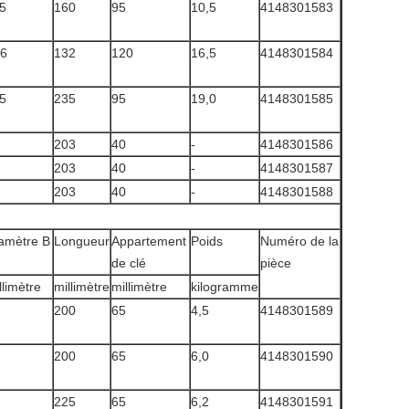
5
160
95
10,5
4148301583
6
132
120
16,5
4148301584
5
235
95
19,0
4148301585
203
40
-
4148301586
203
40
-
4148301587
203
40
-
4148301588
amètre B
Longueur
Appartement
Poids
Numéro de la
de clé
pièce
llimètre
millimètre
millimètre
kilogramme
200
65
4,5
4148301589
200
65
6,0
4148301590
225
65
6,2
4148301591