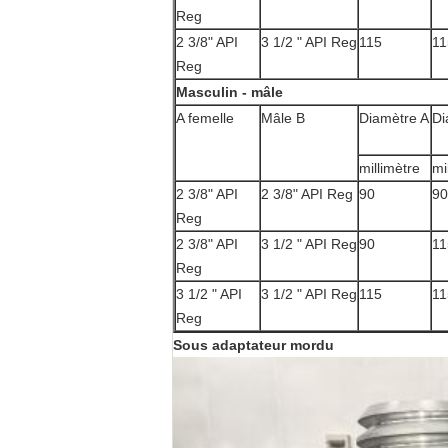
Reg
2 3/8" API
3 1/2 " API Reg
115
11
Reg
Masculin - mâle
A femelle
Mâle B
Diamètre A
Di
millimètre
mi
2 3/8" API
2 3/8" API Reg
90
90
Reg
2 3/8" API
3 1/2 " API Reg
90
11
Reg
3 1/2 " API
3 1/2 " API Reg
115
11
Reg
Sous adaptateur mordu