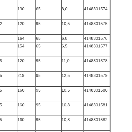
130
65
8,0
4148301574
2
120
95
10,5
4148301575
164
65
6,8
4148301576
154
65
6,5
4148301577
5
120
95
11,0
4148301578
5
219
95
12,5
4148301579
5
160
95
10,5
4148301580
5
160
95
10,8
4148301581
5
160
95
10,8
4148301582