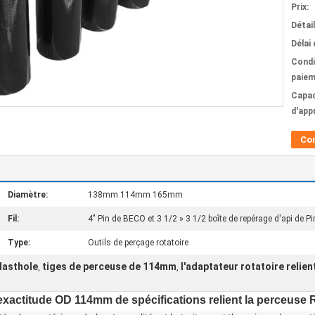
Prix:
Détai
Délai 
Condi
paiem
Capac
d'app
Co
Diamètre:
138mm 114mm 165mm
Fil:
4" Pin de BECO et 3 1/2 » 3 1/2 boîte de repérage d'api de Pin
Type:
Outils de perçage rotatoire
lasthole
tiges de perceuse de 114mm
l'adaptateur rotatoire relie
,
,
'exactitude OD 114mm de spécifications relient la perceuse