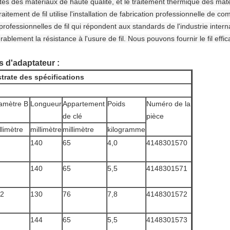
ités des matériaux de haute qualité, et le traitement thermique des maté
raitement de fil utilise l'installation de fabrication professionnelle de 
ofessionnelles de fil qui répondent aux standards de l'industrie internat
blement la résistance à l'usure de fil. Nous pouvons fournir le fil effic
 d'adaptateur :
trate des spécifications
amètre B
Longueur
Appartement
Poids
Numéro de la
de clé
pièce
llimètre
millimètre
millimètre
kilogramme
140
65
4,0
4148301570
140
65
5,5
4148301571
2
130
76
7,8
4148301572
144
65
5,5
4148301573