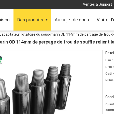
Ventes & Support :
ison
Des produits
Au sujet de nous
Visite d
L'adaptateur rotatoire du sous-marin OD 114mm de perçage de trou de 
arin OD 114mm de perçage de trou de souffle relient 
Détai
Lieu d
Nom d
Certifi
Numér
Condi
Quant
comm