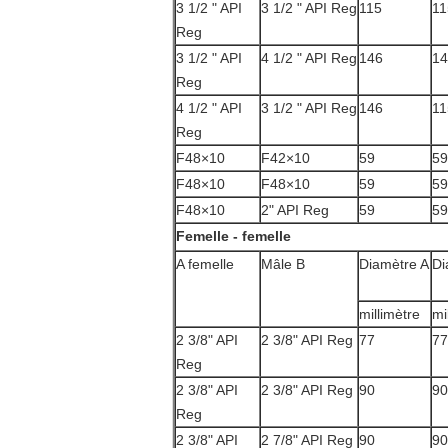
3 1/2 " API
3 1/2 " API Reg
115
11
Reg
3 1/2 " API
4 1/2 " API Reg
146
14
Reg
4 1/2 " API
3 1/2 " API Reg
146
11
Reg
F48×10
F42×10
59
59
F48×10
F48×10
59
59
F48×10
2" API Reg
59
59
Femelle - femelle
A femelle
Mâle B
Diamètre A
Di
millimètre
mi
2 3/8" API
2 3/8" API Reg
77
77
Reg
2 3/8" API
2 3/8" API Reg
90
90
Reg
2 3/8" API
2 7/8" API Reg
90
90