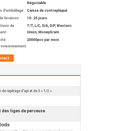
Négociable
ls d'emballage:
Caisse de contreplaqué
de livraison:
10- 25 jours
tions de
T/T, L/C, D/A, D/P, Western
ent:
Union, MoneyGram
ité
20000pcs par mois
rovisionnement:
ntact
 de repérage d'api et de 3 » 1/2 »
nt des tiges de perceuse
 Rods