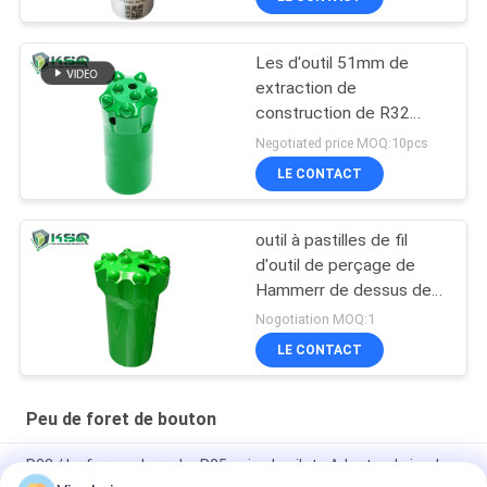
Les d'outil 51mm de
extraction de
construction de R32
45mm fil le peu de
Negotiated price MOQ:10pcs
perceuse de bouton
LE CONTACT
outil à pastilles de fil
d'outil de perçage de
Hammerr de dessus de
carrière de l'exploitation
Nogotiation MOQ:1
T45 de 89mm
LE CONTACT
Peu de foret de bouton
R32 / Le forage de roche R25 usine le pilote Adapter de jambe
de peu de perceuse de carbure de tungstène