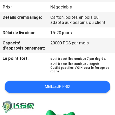
D'USINE
Prix:
Négociable
Détails d'emballage:
Carton, boîtes en bois ou
CONTRÔLE
adapté aux besoins du client
DE
Délai de livraison:
15-20 jours
QUALITÉ
Capacité
20000 PCS par mois
d'approvisionnement:
CONTACTEZ-
Le point fort:
,
outil à pastilles conique 7 par degrés
NOUS
,
outil à pastilles conique 7 degrés
Outil à pastilles d'OIN pour le forage de
roche
DEMANDEZ
MEILLEUR PRIX
UNE
CITATION
PLAN