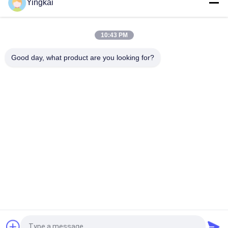
Yingkai
Adaptateur pilote de dérive et de tunneling 12° de diamètre 40
mm pour les grands trous de coupe 35°
10:43 PM
Jambe de peu de foret de carbure de tungstène
Good day, what product are you looking for?
Catégories populaires
Tous
Outils De Perçage 
Les Outils De Forage
De DTH
Peu De Foret De 
Marteaux De DTH
Bouton
Boulon D'anchrage 
Peu De Foret De DTH
De Perçage 
D'individu
Peu De Foret 
Adaptateur De 
Escamotable
Jambe De Foret