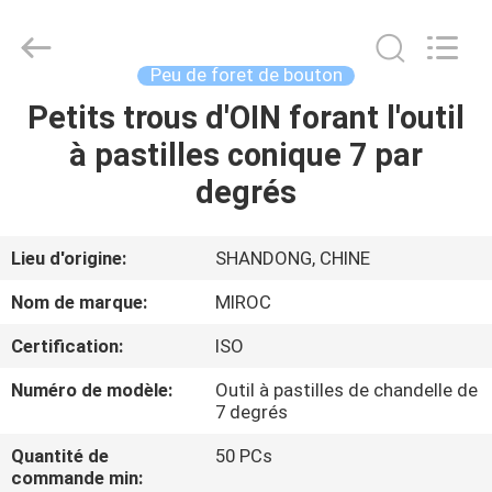
2026
KSQ
Technologies
(Beijing)
Co.
Peu de foret de bouton
Ltd.
All
Rights
Petits trous d'OIN forant l'outil
MAISON
Reserved.
à pastilles conique 7 par
DES
degrés
PRODUITS
Lieu d'origine:
SHANDONG, CHINE
AU
Nom de marque:
MIROC
SUJET
Certification:
ISO
DE
Numéro de modèle:
Outil à pastilles de chandelle de
NOUS
7 degrés
Quantité de
50 PCs
VISITE
commande min: