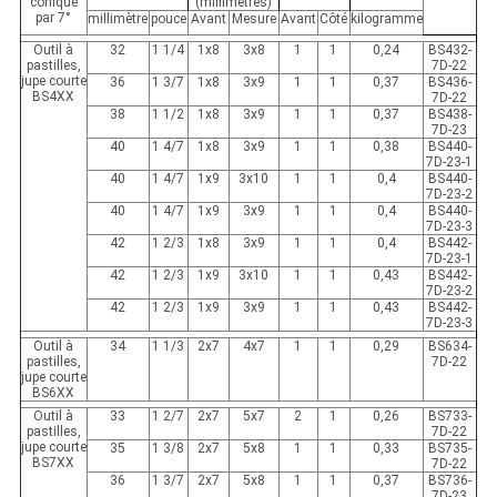
conique
(millimètres)
par 7°
millimètre
pouce
Avant
Mesure
Avant
Côté
kilogramme
Outil à
32
1 1/4
1x8
3x8
1
1
0,24
BS432-
pastilles,
7D-22
jupe courte
36
1 3/7
1x8
3x9
1
1
0,37
BS436-
BS4XX
7D-22
38
1 1/2
1x8
3x9
1
1
0,37
BS438-
7D-23
40
1 4/7
1x8
3x9
1
1
0,38
BS440-
7D-23-1
40
1 4/7
1x9
3x10
1
1
0,4
BS440-
7D-23-2
40
1 4/7
1x9
3x9
1
1
0,4
BS440-
7D-23-3
42
1 2/3
1x8
3x9
1
1
0,4
BS442-
7D-23-1
42
1 2/3
1x9
3x10
1
1
0,43
BS442-
7D-23-2
42
1 2/3
1x9
3x9
1
1
0,43
BS442-
7D-23-3
Outil à
34
1 1/3
2x7
4x7
1
1
0,29
BS634-
pastilles,
7D-22
jupe courte
BS6XX
Outil à
33
1 2/7
2x7
5x7
2
1
0,26
BS733-
pastilles,
7D-22
jupe courte
35
1 3/8
2x7
5x8
1
1
0,33
BS735-
BS7XX
7D-22
36
1 3/7
2x7
5x8
1
1
0,37
BS736-
7D-23