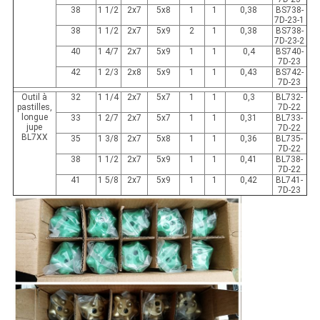
38
1 1/2
2x7
5x8
1
1
0,38
BS738-
7D-23-1
38
1 1/2
2x7
5x9
2
1
0,38
BS738-
7D-23-2
40
1 4/7
2x7
5x9
1
1
0,4
BS740-
7D-23
42
1 2/3
2x8
5x9
1
1
0,43
BS742-
7D-23
Outil à
32
1 1/4
2x7
5x7
1
1
0,3
BL732-
pastilles,
7D-22
longue
33
1 2/7
2x7
5x7
1
1
0,31
BL733-
jupe
7D-22
BL7XX
35
1 3/8
2x7
5x8
1
1
0,36
BL735-
7D-22
38
1 1/2
2x7
5x9
1
1
0,41
BL738-
7D-22
41
1 5/8
2x7
5x9
1
1
0,42
BL741-
7D-23