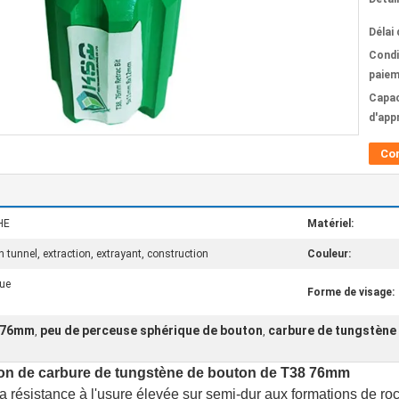
Délai 
Condi
paiem
Capac
d'app
Co
HE
Matériel:
n tunnel, extraction, extrayant, construction
Couleur:
que
Forme de visage:
8 76mm
peu de perceuse sphérique de bouton
carbure de tungstène
,
,
on de carbure de tungstène de bouton de T38 76mm
 sa résistance à l'usure élevée sur semi-dur aux formations de ro