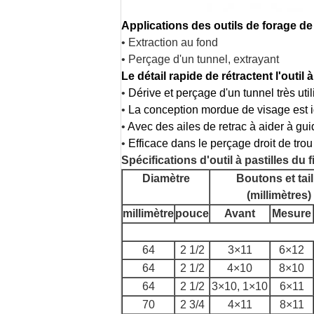
Applications des outils de forage d
• Extraction au fond
• Perçage d'un tunnel, extrayant
Le détail rapide de rétractent l'outil à
•
Dérive et perçage d'un tunnel très util
•
La conception mordue de visage est 
•
Avec des ailes de retrac à aider à gui
•
Efficace dans le perçage droit de trou
Spécifications d'outil à pastilles du f
Diamètre
Boutons et tail
(millimètres)
millimètre
pouce
Avant
Mesure
64
2 1/2
3×11
6×12
64
2 1/2
4×10
8×10
64
2 1/2
3×10, 1×10
6×11
70
2 3/4
4×11
8×11