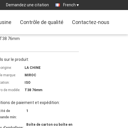
Demandez une citation
French
'usine
Contrôle de qualité
Contactez-nous
e T38 76mm
ls sur le produit:
'origine:
LA CHINE
e marque:
MIROC
cation:
ISO
o de modèle:
T38 76mm
tions de paiement et expédition:
ité de
1
ande min:
Boîte de carton ou boîte en
ls d'emballage: