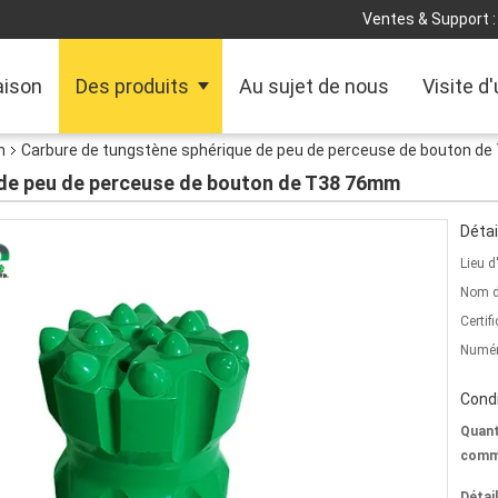
Ventes & Support :
ison
Des produits
Au sujet de nous
Visite d
n
Carbure de tungstène sphérique de peu de perceuse de bouton d
 de peu de perceuse de bouton de T38 76mm
Détai
Lieu d
Nom d
Certifi
Numér
Condi
Quant
comm
Détai