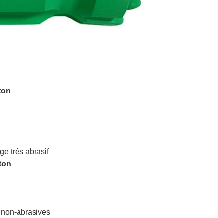
ton
ge très abrasif
uton
e non-abrasives