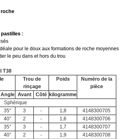
e roche
 pastilles :
isés
idéale pour le doux aux formations de roche moyennes
der le peu dans et hors du trou
il T38
le
Trou de
Poids
Numéro de la
rinçage
pièce
Angle
Avant
Côté
kilogramme
Sphérique
35°
3
-
1,8
4148300705
40°
2
-
1,6
4148300706
35°
3
-
1,7
4148300707
40°
2
-
1,9
4148300708