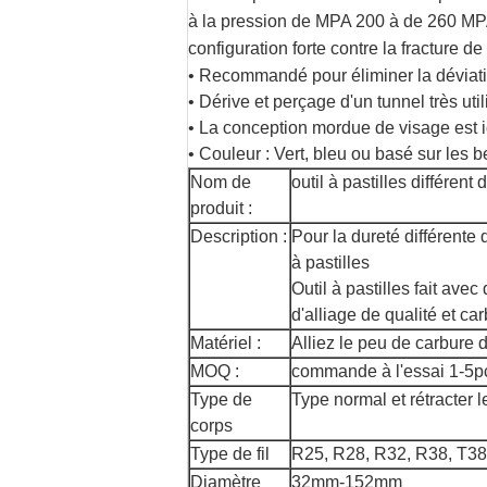
à la pression de MPA 200 à de 260 MPA
configuration forte contre la fracture de
•
Recommandé pour éliminer la déviati
• Dérive et perçage d'un tunnel très uti
• La conception mordue de visage est i
• Couleur : Vert, bleu ou basé sur les b
Nom de
outil à pastilles différen
produit :
Description :
Pour la dureté différente 
à pastilles
Outil à pastilles fait avec
d'alliage de qualité et ca
Matériel :
Alliez le peu de carbure 
MOQ :
commande à l'essai 1-5p
Type de
Type normal et rétracter l
corps
Type de fil
R25, R28, R32, R38, T38
Diamètre
32mm-152mm