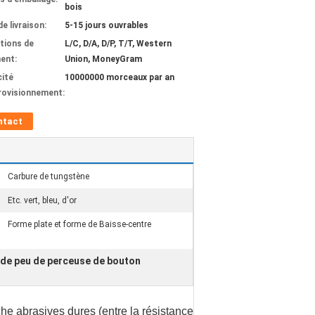
bois
de livraison:
5-15 jours ouvrables
tions de
L/C, D/A, D/P, T/T, Western
ent:
Union, MoneyGram
ité
10000000 morceaux par an
rovisionnement:
ntact
Carbure de tungstène
Etc. vert, bleu, d'or
Forme plate et forme de Baisse-centre
 de peu de perceuse de bouton
che abrasives dures (entre la résistance