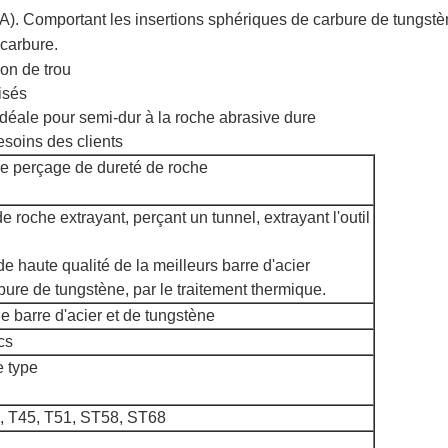
). Comportant les insertions sphériques de carbure de tungstèn
 carbure.
on de trou
lisés
déale pour semi-dur à la roche abrasive dure
esoins des clients
t de perçage de dureté de roche
de roche extrayant, perçant un tunnel, extrayant l'outil
 de haute qualité de la meilleurs barre d'acier
rbure de tungstène, par le traitement thermique.
de barre d'acier et de tungstène
cs
e type
, T45, T51, ST58, ST68