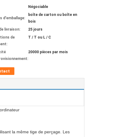
Négociable
boîte de carton ou boîte en
ls d'emballage:
bois
de livraison:
25 jours
tions de
T / T ou L / C
ent:
ité
20000 pièces par mois
rovisionnement:
ntact
ordinateur
ilisant la même tige de perçage. Les