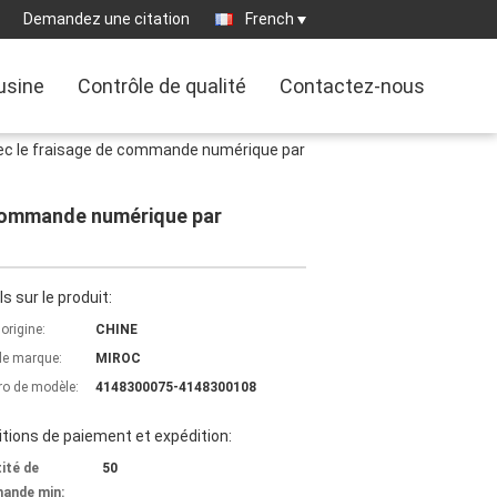
Demandez une citation
French
'usine
Contrôle de qualité
Contactez-nous
avec le fraisage de commande numérique par
e commande numérique par
ls sur le produit:
'origine:
CHINE
e marque:
MIROC
o de modèle:
4148300075-4148300108
tions de paiement et expédition:
ité de
50
ande min: