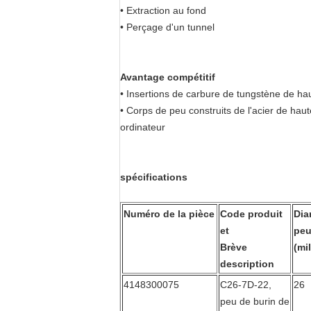
• Extraction au fond
• Perçage d'un tunnel
Avantage compétitif
• Insertions de carbure de tungstène de ha
• Corps de peu construits de l'acier de hau
ordinateur
spécifications
Numéro de la pièce
Code produit
Dia
et
pe
Brève
(mi
description
4148300075
C26-7D-22,
26
peu de burin de