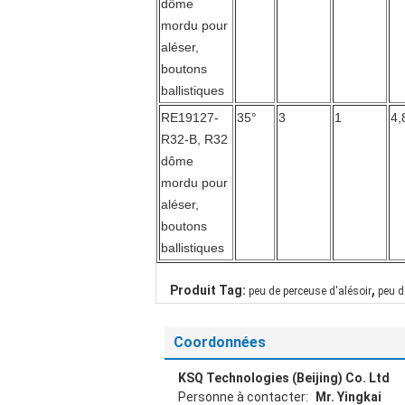
dôme
mordu pour
aléser,
boutons
ballistiques
RE19127-
35°
3
1
4,
R32-B, R32
dôme
mordu pour
aléser,
boutons
ballistiques
,
Produit Tag:
peu de perceuse d'alésoir
peu d
Coordonnées
KSQ Technologies (Beijing) Co. Ltd
Personne à contacter:
Mr. Yingkai