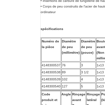
• Insertions de carbure de tungstène de ha
• Corps de peu construits de l'acier de hau
ordinateur
spécifications
Numéro de
Diamètre
Diamètre
Bout
la pièce
de peu
de peu
avan
(millimètre)
(pouce)
(Non
milli
4148300537
76
3
1x13
4148300538
89
3 1/2
1x13
4148300539
102
4
1x13
4148300540
127
5
1x13
Code
Angle
Rinçage
Rinçage
Po
produit et
avant
latéral
(k