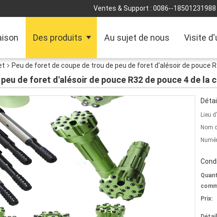
Ventes & Support :
0086--18501231988
ison
Des produits
Au sujet de nous
Visite d
et
Peu de foret de coupe de trou de peu de foret d'alésoir de pouce 
 peu de foret d'alésoir de pouce R32 de pouce 4 de la
Détai
Lieu d
Nom d
Numér
Condi
Quant
comm
Prix:
Détai