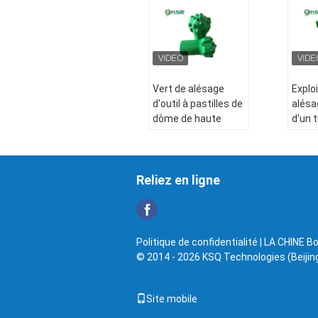
Vert de alésage
Explo
d'outil à pastilles de
alésa
dôme de haute
d'un 
résistance d'acier
comm
allié avec le fraisage
numér
de commande
ordin
Reliez en ligne
numérique par
de fo
ordinateur
peu d
extra
Nom de produit:
const
Alésage de l'outil à
Politique de confidentialité
| LA CHINE Bo
pastilles
© 2014 - 2026 KSQ Technologies (Beijing)
Application:
Drifting&Tunneling
Corps:
Jupe de
Site mobile
Retrac, jupe