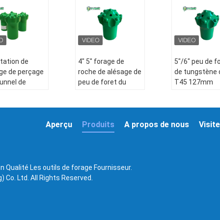
itation de
4" 5" forage de
5"/6" peu de f
ge de perçage
roche de alésage de
de tungstène 
tunnel de
peu de foret du
T45 127mm
ande
dôme T38 usine
fraisant le pe
ique par
102mm - 107mm
foret pour fair
ateur de peu
grands trous 
ret de pierre de
coupe
Aperçu
Produits
A propos de nous
Visite
e foret R28
yant la
ruction
n Qualité Les outils de forage Fournisseur.
 Co. Ltd. All Rights Reserved.