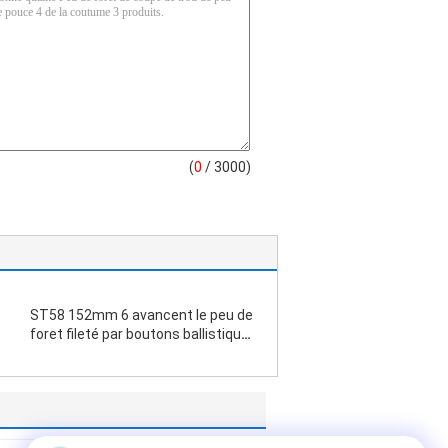
(
0
/ 3000)
ST58 152mm 6 avancent le peu de
foret fileté par boutons ballistiques
pour dériver/perçant un tunnel