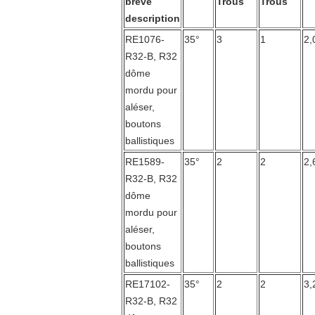
brève
Trous
Trous
description
RE1076-
35°
3
1
2,
R32-B, R32
dôme
mordu pour
aléser,
boutons
ballistiques
RE1589-
35°
2
2
2,
R32-B, R32
dôme
mordu pour
aléser,
boutons
ballistiques
RE17102-
35°
2
2
3,
R32-B, R32