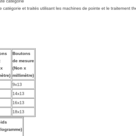
ute catégorie
te catégorie et traités utilisant les machines de pointe et le traiteme
ons
Boutons
t
de mesure
 x
(Non x
mètre)
millimètre)
9x13
14x13
16x13
18x13
ids
ilogramme)