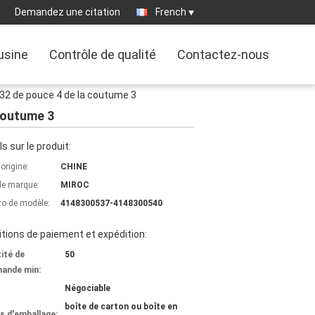
Demandez une citation
French
'usine
Contrôle de qualité
Contactez-nous
R32 de pouce 4 de la coutume 3
 coutume 3
ls sur le produit:
'origine:
CHINE
e marque:
MIROC
o de modèle:
4148300537-4148300540
tions de paiement et expédition:
ité de
50
ande min:
Négociable
boîte de carton ou boîte en
ls d'emballage: