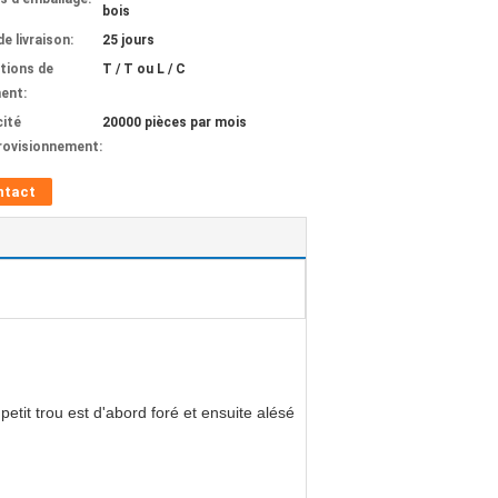
bois
de livraison:
25 jours
tions de
T / T ou L / C
ent:
ité
20000 pièces par mois
rovisionnement:
ntact
etit trou est d'abord foré et ensuite alésé