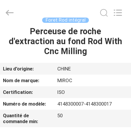
2026
KSQ
Technologies
(Beijing)
Co.
Foret Rod intégral
Ltd.
All
Rights
Perceuse de roche
MAISON
Reserved.
d'extraction au fond Rod With
DES
Cnc Milling
PRODUITS
Lieu d'origine:
CHINE
AU
Nom de marque:
MIROC
SUJET
Certification:
ISO
DE
Numéro de modèle:
4148300007-4148300017
NOUS
Quantité de
50
commande min:
VISITE