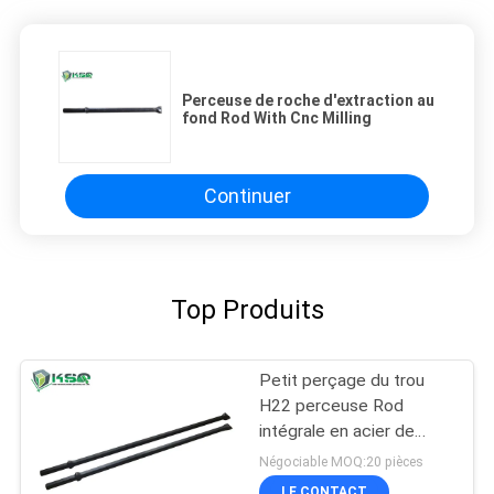
Perceuse de roche d'extraction au
fond Rod With Cnc Milling
Continuer
Top Produits
Petit perçage du trou
H22 perceuse Rod
intégrale en acier de
23mm - de 41mm
Négociable MOQ:20 pièces
LE CONTACT