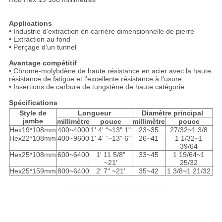
Applications
• Industrie d'extraction en carrière dimensionnelle de pierre
• Extraction au fond
• Perçage d'un tunnel
Avantage compétitif
• Chrome-molybdène de haute résistance en acier avec la haute
résistance de fatigue et l'excellente résistance à l'usure
• Insertions de carbure de tungstène de haute catégorie
Spécifications
Style de
Longueur
Diamètre principal
jambe
millimètre
pouce
millimètre
pouce
Hex19*108mm
400~4000
1' 4' “~13" 1"
23~35
27/32~1 3/8
Hex22*108mm
400~9600
1' 4' “~13" 6"
26~41
1 1/32~1
39/64
Hex25*108mm
600~6400
1' 11 5/8"
33~45
1 19/64~1
~21'
25/32
Hex25*159mm
800~6400
2' 7" ~21'
35~42
1 3/8~1 21/32