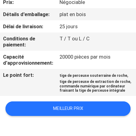
Prix:
Négociable
D'USINE
Détails d'emballage:
plat en bois
CONTRÔLE
Délai de livraison:
25 jours
DE
Conditions de
T / T ou L / C
QUALITÉ
paiement:
Capacité
20000 pièces par mois
d'approvisionnement:
CONTACTEZ-
NOUS
Le point fort:
,
tige de perceuse souterraine de roche
,
tige de perceuse de extraction de roche
commande numérique par ordinateur
fraisant la tige de perceuse intégrale
DEMANDEZ
UNE
MEILLEUR PRIX
CITATION
PLAN