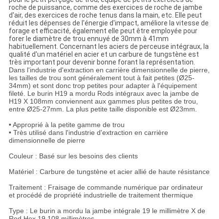
roche de puissance, comme des exercices de roche de jambe
d'air, des exercices de roche tenus dans la main, etc. Elle peut
réduit les dépenses de l'énergie d'impact, améliore la vitesse de
forage et efficacité, également elle peut être employée pour
forer le diamètre de trou ennuyé de 30mm à 41mm
habituellement. Concernant les aciers de perceuse intégraux, la
qualité d'un matériel en acier et un carbure de tungstène est
très important pour devenir bonne forant la représentation.
Dans l'industrie d'extraction en carrière dimensionnelle de pierre,
les tailles de trou sont généralement tout à fait petites (Ø25-
34mm) et sont donc trop petites pour adapter à l'équipement
fileté. Le burin H19 a mordu Rods intégraux avec la jambe de
H19 X 108mm conviennent aux gammes plus petites de trou,
entre Ø25-27mm. La plus petite taille disponible est Ø23mm.
• Approprié à la petite gamme de trou
• Très utilisé dans l'industrie d'extraction en carrière
dimensionnelle de pierre
Couleur : Basé sur les besoins des clients
Matériel : Carbure de tungstène et acier allié de haute résistance
Traitement : Fraisage de commande numérique par ordinateur
et procédé de propriété industrielle de traitement thermique
Type : Le burin a mordu la jambe intégrale 19 le millimètre X de
Rod Hex 19 108 millimètres