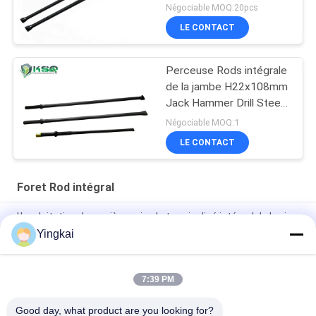
roche
Négociable MOQ:20pcs
LE CONTACT
Perceuse Rods intégrale
de la jambe H22x108mm
Jack Hammer Drill Steel
Chisel
Négociable MOQ:1
LE CONTACT
Foret Rod intégral
L'exploitation de carrière usine le type incliné intégral de burin
de jambe de carbure de tungstène de Rods de perceuse
Yingkai
Perceuse de roche d'extraction au fond Rod With Cnc Milling
7:39 PM
perceuse intégrale Rod Heat Treatment Process d'acier à
molybdène du chrome h22
Good day, what product are you looking for?