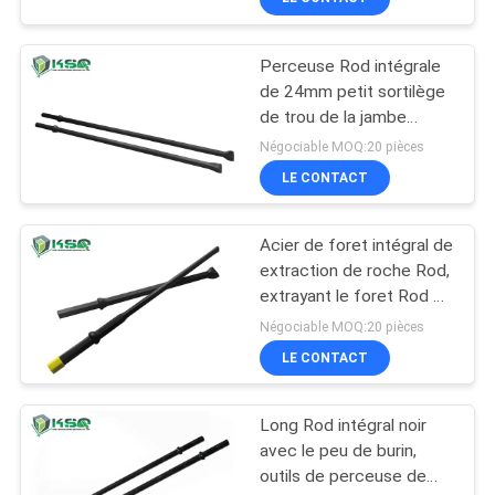
Perceuse Rod intégrale
de 24mm petit sortilège
de trou de la jambe
22x108mm
Négociable MOQ:20 pièces
LE CONTACT
Acier de foret intégral de
extraction de roche Rod,
extrayant le foret Rod de
trou de prise
Négociable MOQ:20 pièces
LE CONTACT
Long Rod intégral noir
avec le peu de burin,
outils de perceuse de