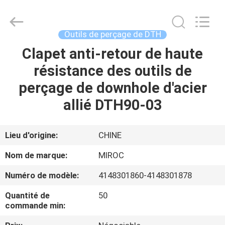
2026
KSQ
Technologies
(Beijing)
Co.
Outils de perçage de DTH
Ltd.
All
Rights
Clapet anti-retour de haute
MAISON
Reserved.
résistance des outils de
DES
perçage de downhole d'acier
PRODUITS
allié DTH90-03
AU
Lieu d'origine:
CHINE
SUJET
Nom de marque:
MIROC
DE
Numéro de modèle:
4148301860-4148301878
NOUS
Quantité de
50
commande min:
VISITE