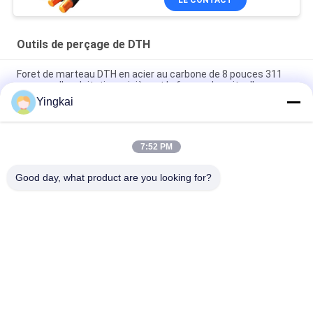
Outils de perçage de DTH
Foret de marteau DTH en acier au carbone de 8 pouces 311
mm pour l'exploitation minière et le forage de puits d'eau
Yingkai
QL50A-197mm DTH Hammer Button Bit pour une pénétration
élevée et résistant à la corrosion
7:52 PM
273 mm d'acier allié surchargé avec traitement de
durcissement pour le forage des roches
Good day, what product are you looking for?
Catégories populaires
Tous
Outils De Perçage 
Les Outils De Forage
De DTH
Peu De Foret De 
Marteaux De DTH
Bouton