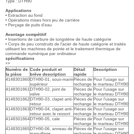
Type : DTH90
Applications
• Extraction au fond
• Opérations mises hors jeu de carrière
• Perçage de puits d'eau
Avantage compétitif
• Insertions de carbure de tungstène de haute catégorie
• Corps de peu construits de l'acier de haute catégorie et traités
utilisant les machines de pointe et le traitement thermique de
commande numérique par ordinateur
spécifications
<>
Numéro de
Code produit et
Détail
Description
la pièce
brève description
rapide
4148301860
DTH90-01, sous-marin
Pièces de
Pour l'usage sur
supérieur
rechange
le marteau DTH90
4148301861
DTH90-02, joint de
Pièces de
Pour l'usage sur
valve
rechange
le marteau DTH90
4148301862
DTH90-03, clapet anti-
Pièces de
Pour l'usage sur
retour
rechange
le marteau DTH90
4148301863
DTH90-04, clapet anti-
Pièces de
Pour l'usage sur
retour avec le ressort
rechange
le marteau DTH90
4148301864
DTH90-05, cale
Pièces de
Pour l'usage sur
rechange
le marteau DTH90
4148301865
DTH90-06, anneau de
Pièces de
Pour l'usage sur
maquillage
rechange
le marteau DTH90