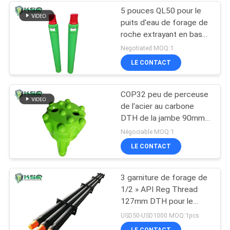
5 pouces QL50 pour le
puits d'eau de forage de
roche extrayant en bas
du marteau du trou DTH
Negotiated MOQ:1
LE CONTACT
COP32 peu de perceuse
de l'acier au carbone
DTH de la jambe 90mm
pour le perçage
Négociable MOQ:1
d'exploitation et de
LE CONTACT
construction
3 garniture de forage de
1/2 » API Reg Thread
127mm DTH pour le
puits d'eau et le
USD50-USD1000 MOQ:1pcs
soufflage
LE CONTACT