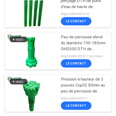
perçage DTH de puits
d'eau de haute de
marteau de DTH roche
Négociable MOQ:50
de pression
LE CONTACT
atmosphérique
Peu de perceuse élevé
du diamètre 130-185mm
DHD350 DTH de
pression atmosphérique
Négociable MOQ:1 morceaux
pour le forage de roche
LE CONTACT
Pression à hauteur de 3
pouces Cop32 85mm au
peu de perceuse de
105mm Dth
Négociable MOQ:1
LE CONTACT