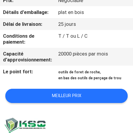
Prix:
Négociable
D'USINE
Détails d'emballage:
plat en bois
CONTRÔLE
Délai de livraison:
25 jours
DE
Conditions de
T / T ou L / C
paiement:
QUALITÉ
Capacité
20000 pièces par mois
d'approvisionnement:
CONTACTEZ-
Le point fort:
,
NOUS
outils de foret de roche
en bas des outils de perçage de trou
DEMANDEZ
MEILLEUR PRIX
UNE
CITATION
PLAN