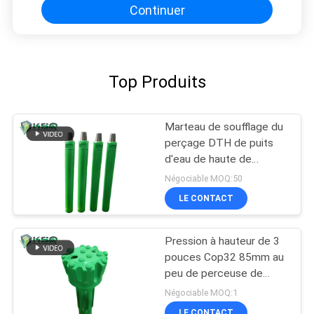
Continuer
Top Produits
Marteau de soufflage du
perçage DTH de puits
d'eau de haute de
marteau de DTH roche
Négociable MOQ:50
de pression
LE CONTACT
atmosphérique
Pression à hauteur de 3
pouces Cop32 85mm au
peu de perceuse de
105mm Dth
Négociable MOQ:1
LE CONTACT