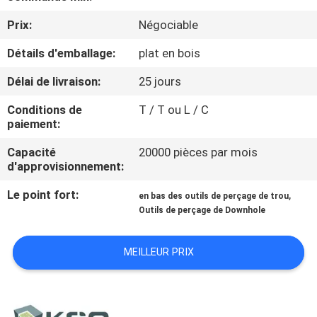
D'USINE
Prix:
Négociable
Détails d'emballage:
plat en bois
CONTRÔLE
DE
Délai de livraison:
25 jours
QUALITÉ
Conditions de
T / T ou L / C
paiement:
CONTACTEZ-
Capacité
20000 pièces par mois
d'approvisionnement:
NOUS
Le point fort:
,
en bas des outils de perçage de trou
Outils de perçage de Downhole
DEMANDEZ
UNE
MEILLEUR PRIX
CITATION
PLAN