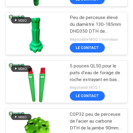
Peu de perceuse élevé
du diamètre 130-185mm
DHD350 DTH de
pression atmosphérique
Négociable MOQ:1 morceaux
pour le forage de roche
LE CONTACT
5 pouces QL50 pour le
puits d'eau de forage de
roche extrayant en bas
du marteau du trou DTH
Negotiated MOQ:1
LE CONTACT
COP32 peu de perceuse
de l'acier au carbone
DTH de la jambe 90mm