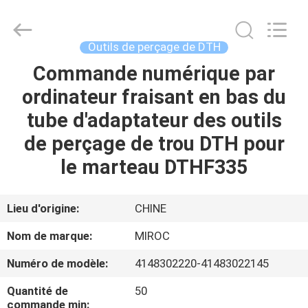
2026
KSQ
Technologies
(Beijing)
Co.
Outils de perçage de DTH
Ltd.
All
Rights
Commande numérique par
MAISON
Reserved.
ordinateur fraisant en bas du
DES
tube d'adaptateur des outils
PRODUITS
de perçage de trou DTH pour
le marteau DTHF335
AU
SUJET
Lieu d'origine:
CHINE
DE
Nom de marque:
MIROC
NOUS
Numéro de modèle:
4148302220-41483022145
Quantité de
50
VISITE
commande min: