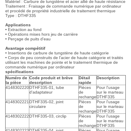
Matériel : Carbure de tungstène et acier allié de haute résistance
Traitement : Fraisage de commande numérique par ordinateur
et procédé de propriété industrielle de traitement thermique
Type : DTHF335
Applications
• Extraction au fond
• Opérations mises hors jeu de carrière
• Perçage de puits d'eau
Avantage compétitif
• Insertions de carbure de tungstène de haute catégorie
• Corps de peu construits de l'acier de haute catégorie et traités
utilisant les machines de pointe et le traitement thermique de
commande numérique par ordinateur
spécifications
Numéro de
Code produit et brève
Détail
Description
la pièce
description
rapide
4148302220
DTHF335-01, tube
Pièces
Pour l'usage
d'adaptateur
de
sur le marteau
rechange
DTHF335
4148302221
DTHF335-02, joint
Pièces
Pour l'usage
circulaire
de
sur le marteau
rechange
DTHF335
4148302222
DTHF335-03, circlip
Pièces
Pour l'usage
de
sur le marteau
rechange
DTHF335
4148302223
DTHF335-04, joint
Pièces
Pour l'usage