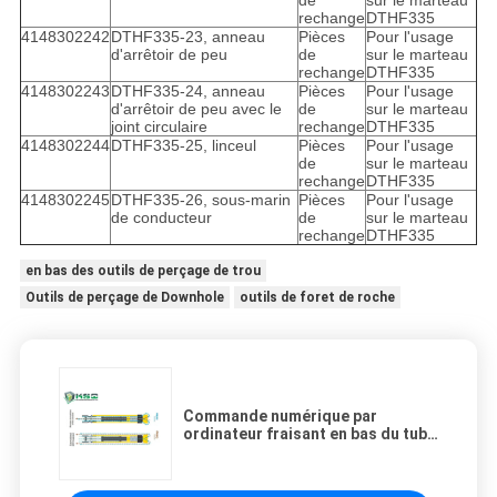
de
sur le marteau
rechange
DTHF335
4148302242
DTHF335-23, anneau
Pièces
Pour l'usage
d'arrêtoir de peu
de
sur le marteau
rechange
DTHF335
4148302243
DTHF335-24, anneau
Pièces
Pour l'usage
d'arrêtoir de peu avec le
de
sur le marteau
joint circulaire
rechange
DTHF335
4148302244
DTHF335-25, linceul
Pièces
Pour l'usage
de
sur le marteau
rechange
DTHF335
4148302245
DTHF335-26, sous-marin
Pièces
Pour l'usage
de conducteur
de
sur le marteau
rechange
DTHF335
en bas des outils de perçage de trou
Outils de perçage de Downhole
outils de foret de roche
Commande numérique par
ordinateur fraisant en bas du tube
d'adaptateur des outils de
perçage de trou DTH pour le
marteau DTHF335