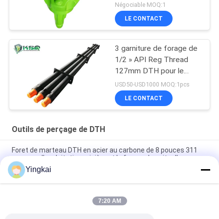
pour le perçage
Négociable MOQ:1
d'exploitation et de
LE CONTACT
construction
3 garniture de forage de
1/2 » API Reg Thread
127mm DTH pour le
puits d'eau et le
USD50-USD1000 MOQ:1pcs
soufflage
LE CONTACT
Outils de perçage de DTH
Foret de marteau DTH en acier au carbone de 8 pouces 311
mm pour l'exploitation minière et le forage de puits d'eau
Yingkai
QL50A-197mm DTH Hammer Button Bit pour une pénétration
élevée et résistant à la corrosion
7:20 AM
273 mm d'acier allié surchargé avec traitement de
durcissement pour le forage des roches