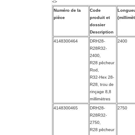
<>
Numéro de la
Code
Longue
pièce
produit et
(millimèt
dossier
Description
4148300464
DRH28-
2400
R28R32-
2400,
R28 pêcheur
Rod,
R32-Hex 28-
R28, trou de
rinçage 8,8
millimètres
4148300465
DRH28-
2750
R28R32-
2750,
R28 pêcheur