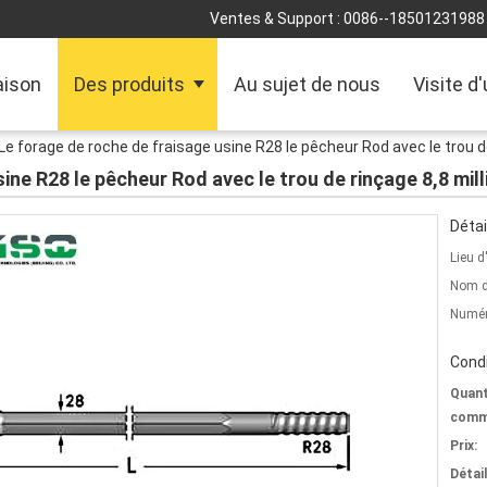
Ventes & Support :
0086--18501231988
ison
Des produits
Au sujet de nous
Visite d
Le forage de roche de fraisage usine R28 le pêcheur Rod avec le trou d
ine R28 le pêcheur Rod avec le trou de rinçage 8,8 mil
Détai
Lieu d
Nom d
Numér
Condi
Quant
comm
Prix:
Détai