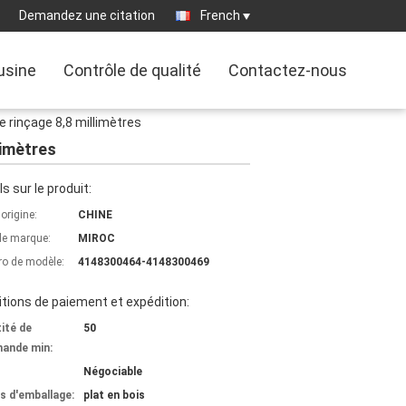
Demandez une citation
French
'usine
Contrôle de qualité
Contactez-nous
e rinçage 8,8 millimètres
limètres
ls sur le produit:
'origine:
CHINE
e marque:
MIROC
o de modèle:
4148300464-4148300469
tions de paiement et expédition:
ité de
50
ande min:
Négociable
ls d'emballage:
plat en bois