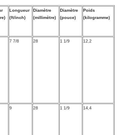
ur
Longueur
Diamètre
Diamètre
Poids
re)
(ft/inch)
(millimètre)
(pouce)
(kilogramme)
7 7/8
28
1 1/9
12,2
9
28
1 1/9
14,4