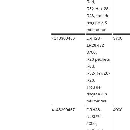
Rod,
R32-Hex 28-
R28, trou de
rinçage 8,8
millimètres
4148300466
DRH28-
3700
1R28R32-
3700,
R28 pêcheur
Rod,
R32-Hex 28-
R28,
Trou de
rinçage 8,8
millimètres
4148300467
DRH28-
4000
R28R32-
4000,