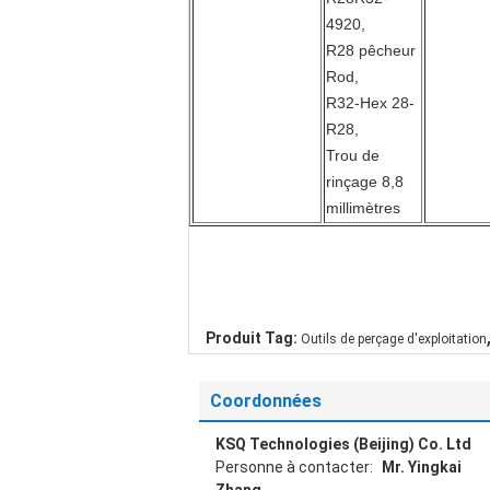
4920,
R28 pêcheur
Rod,
R32-Hex 28-
R28,
Trou de
rinçage 8,8
millimètres
Produit Tag:
Outils de perçage d'exploitation
Coordonnées
KSQ Technologies (Beijing) Co. Ltd
Personne à contacter:
Mr. Yingkai