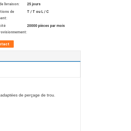
de livraison:
25 jours
tions de
T / T ou L / C
ent:
ité
20000 pièces par mois
rovisionnement:
ntact
ns adaptées de perçage de trou.