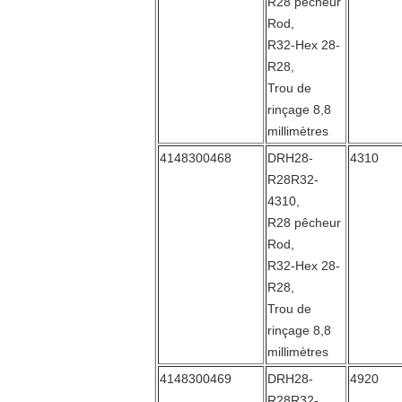
R28 pêcheur
Rod,
R32-Hex 28-
R28,
Trou de
rinçage 8,8
millimètres
4148300468
DRH28-
4310
R28R32-
4310,
R28 pêcheur
Rod,
R32-Hex 28-
R28,
Trou de
rinçage 8,8
millimètres
4148300469
DRH28-
4920
R28R32-