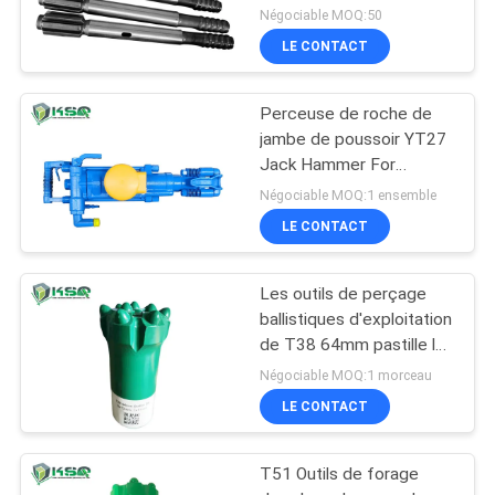
perceuse de 635mm
Négociable MOQ:50
LE CONTACT
Perceuse de roche de
jambe de poussoir YT27
Jack Hammer For
Construction Sites tenu
Négociable MOQ:1 ensemble
dans la main
LE CONTACT
Les outils de perçage
ballistiques d'exploitation
de T38 64mm pastille le
forage de roche d'outils
Négociable MOQ:1 morceau
LE CONTACT
T51 Outils de forage