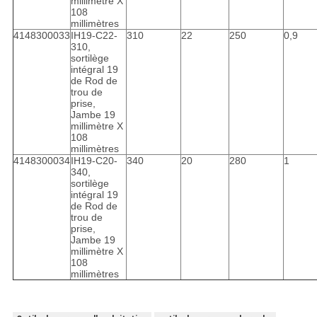
millimètre X
108
millimètres
4148300033
IH19-C22-
310
22
250
0,9
310,
sortilège
intégral 19
de Rod de
trou de
prise,
Jambe 19
millimètre X
108
millimètres
4148300034
IH19-C20-
340
20
280
1
340,
sortilège
intégral 19
de Rod de
trou de
prise,
Jambe 19
millimètre X
108
millimètres