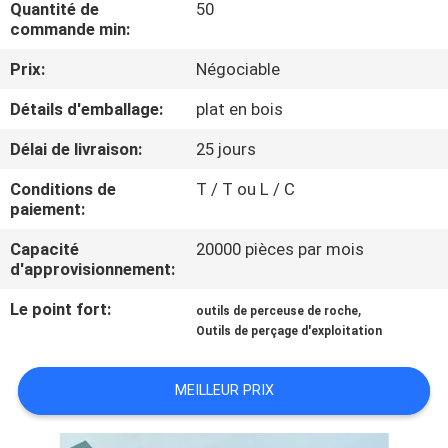
Quantité de
50
D'USINE
commande min:
Prix:
Négociable
CONTRÔLE
Détails d'emballage:
plat en bois
DE
QUALITÉ
Délai de livraison:
25 jours
Conditions de
T / T ou L / C
CONTACTEZ-
paiement:
NOUS
Capacité
20000 pièces par mois
d'approvisionnement:
DEMANDEZ
Le point fort:
,
outils de perceuse de roche
Outils de perçage d'exploitation
UNE
CITATION
MEILLEUR PRIX
PLAN