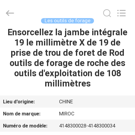
2026
KSQ
Technologies
(Beijing)
Co.
Les outils de forage
Ltd.
All
Rights
Ensorcellez la jambe intégrale
MAISON
Reserved.
19 le millimètre X de 19 de
DES
prise de trou de foret de Rod
PRODUITS
outils de forage de roche des
outils d'exploitation de 108
AU
millimètres
SUJET
DE
Lieu d'origine:
CHINE
NOUS
Nom de marque:
MIROC
Numéro de modèle:
4148300028-4148300034
VISITE