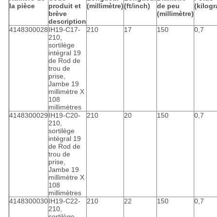
la pièce
produit et
(millimètre)
(ft/inch)
de peu
(kilog
brève
(millimètre)
description
4148300028
IH19-C17-
210
17
150
0,7
210,
sortilège
intégral 19
de Rod de
trou de
prise,
Jambe 19
millimètre X
108
millimètres
4148300029
IH19-C20-
210
20
150
0,7
210,
sortilège
intégral 19
de Rod de
trou de
prise,
Jambe 19
millimètre X
108
millimètres
4148300030
IH19-C22-
210
22
150
0,7
210,
sortilège