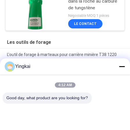
dans la roche au carbure
de tungstène
Négociable MOQ:1 pièces
LE CONTACT
Les outils de forage
L'outil de forage à marteaux pour carrière minière T38 1220
mm
Yingkai
445mm COP 131 T38 Adaptateur à charpente à dérive acier
allié haute résistance pour forage hydraulique de roche
4:12 AM
R32-R32 de haute qualité pour le raccordement des fils de
tuyaux de forage en roche
Good day, what product are you looking for?
Catégories populaires
Tous
Outils De Perçage 
Les Outils De Forage