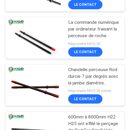
159 millimètres
LE CONTACT
La commande numérique
par ordinateur fraisant la
perceuse de roche
d'exploitation de 12
Négociable MOQ:50
degrés usine la perceuse
LE CONTACT
Rod conique
Chandelle perceuse Rod
durcie 7 par degrés avec
la jambe diamètre
600mm-6000mm de 22
Négociable MOQ:50 pièces
x de 108mm
LE CONTACT
600mm à 8000mm H22
H25 ont effilé le perçage