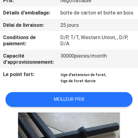
Prix:
negotiatiable
D'USINE
Détails d'emballage:
boîte de carton et boîte en bois
CONTRÔLE
Délai de livraison:
25 jours
DE
Conditions de
D/P, T/T, Western Union, , D/P,
paiement:
D/A
QUALITÉ
Capacité
30000pieces/month
d'approvisionnement:
CONTACTEZ-
Le point fort:
,
NOUS
tige d'extension de foret
tige de foret durcie
DEMANDEZ
MEILLEUR PRIX
UNE
CITATION
PLAN