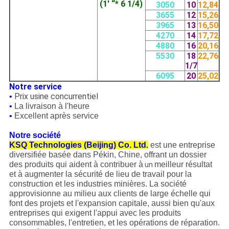
(1' “* 6 1/4)
3050
10
12,84
3655
12
15,26
3965
13
16,50
4270
14
17,72
4880
16
20,16
5530
18
22,76
1/7
6095
20
25,02
Notre service
Prix usine concurrentiel
•
•
La livraison à l'heure
•
Excellent après service
Notre société
KSQ Technologies (Beijing) Co. Ltd.
est une entreprise
diversifiée basée dans Pékin, Chine, offrant un dossier
des produits qui aident à contribuer à
meilleur résultat
un
et à augmenter la sécurité de lieu de travail pour la
construction et les industries minières. La société
approvisionne au milieu aux clients de large échelle qui
font des projets et l'expansion capitale, aussi bien qu'aux
entreprises qui exigent l'appui avec les produits
consommables, l'entretien, et les opérations de réparation.