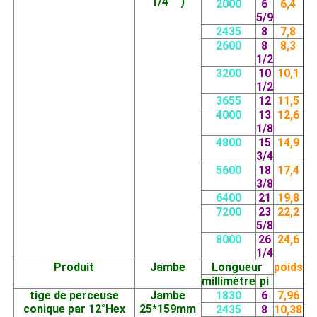
1/4" “)
2000
6
6,4
5/9
2435
8
7,8
2600
8
8,3
1/2
3200
10
10,1
1/2
3655
12
11,5
4000
13
12,6
1/8
4800
15
14,9
3/4
5600
18
17,4
3/8
6400
21
19,8
7200
23
22,2
5/8
8000
26
24,6
1/4
Produit
Jambe
Longueur
poids
millimètre
pi
tige de perceuse
Jambe
1830
6
7,96
conique par 12°Hex
25*159mm
2435
8
10,38