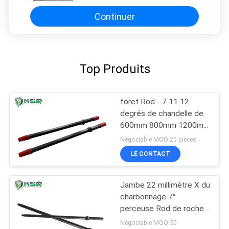
Continuer
Top Produits
foret Rod - 7 11 12
degrés de chandelle de
600mm 800mm 1200mm
1600mm
Négociable MOQ:20 pièces
LE CONTACT
Jambe 22 millimètre X du
charbonnage 7°
perceuse Rod de roche
de sortilège de roche de
Négociable MOQ:50