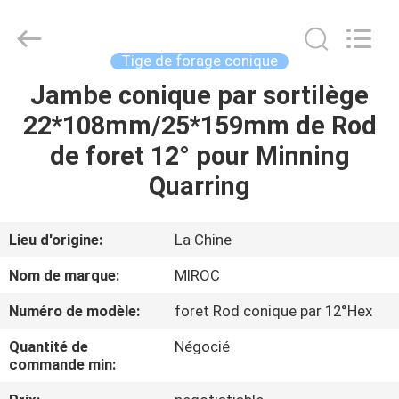
2026
KSQ
Technologies
(Beijing)
Co.
Tige de forage conique
Ltd.
All
Rights
Jambe conique par sortilège
MAISON
Reserved.
22*108mm/25*159mm de Rod
DES
de foret 12° pour Minning
PRODUITS
Quarring
AU
Lieu d'origine:
La Chine
SUJET
Nom de marque:
MIROC
DE
Numéro de modèle:
foret Rod conique par 12°Hex
NOUS
Quantité de
Négocié
commande min:
VISITE