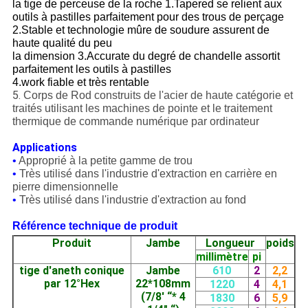
la tige de perceuse de la roche 1.Tapered se relient aux
outils à pastilles parfaitement pour des trous de perçage
2.Stable et technologie mûre de soudure assurent de
haute qualité du peu
la dimension 3.Accurate du degré de chandelle assortit
parfaitement les outils à pastilles
4.work fiable et très rentable
5.
Corps de Rod construits de l'acier de haute catégorie et
traités utilisant les machines de pointe et le traitement
thermique de commande numérique par ordinateur
Applications
•
Approprié à la petite gamme de trou
•
Très utilisé dans l'industrie d'extraction en carrière en
pierre dimensionnelle
•
Très utilisé dans l'industrie d'extraction au fond
Référence technique de produit
Produit
Jambe
Longueur
poids
millimètre
pi
tige d'aneth conique
Jambe
610
2
2,2
par 12°Hex
22*108mm
1220
4
4,1
(7/8' “* 4
1830
6
5,9