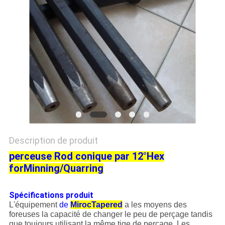
DU
SITE
PRIVACY
POLICY
Description de produit
perceuse Rod conique par 12°Hex
forMinning/Quarring
Spécifications produit
L'équipement
de
MirocTapered
a les moyens des
foreuses la capacité de changer le peu de perçage tandis
que toujours utilisant la même tige de perçage. Les