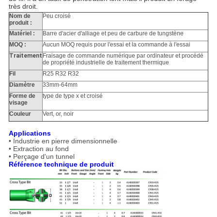
très droit.
Nom de
Peu croisé
produit :
Matériel :
Barre d'acier d'alliage et peu de carbure de tungstène
MOQ :
Aucun MOQ requis pour l'essai et la commande à l'essai
Traitement
Fraisage de commande numérique par ordinateur et procédé
de propriété industrielle de traitement thermique
Fil
R25 R32 R32
Diamètre
33mm-64mm
Forme de
type de type x et croisé
visage
Couleur
Vert, or, noir
Applications
• Industrie en pierre dimensionnelle
• Extraction au fond
• Perçage d'un tunnel
Référence technique de produit