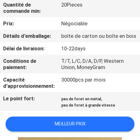
D'USINE
Quantité de
20Pieces
commande min:
Prix:
Négociable
CONTRÔLE
DE
Détails d'emballage:
boîte de carton ou boîte en bois
QUALITÉ
Délai de livraison:
10-22days
Conditions de
T/T, L/C, D/A, D/P, Western
CONTACTEZ-
paiement:
Union, MoneyGram
NOUS
Capacité
30000pcs par mois
d'approvisionnement:
DEMANDEZ
Le point fort:
,
peu de foret en métal
peu de foret à grande vitesse
UNE
CITATION
MEILLEUR PRIX
PLAN