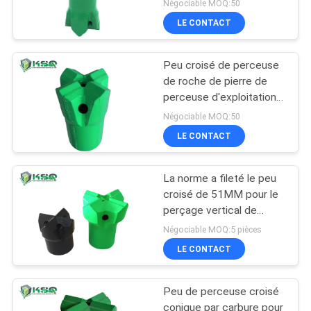
pour la pierre
Négociable MOQ:50
LE CONTACT
Peu croisé de perceuse
de roche de pierre de
perceuse d'exploitation
de R25 33mm 35mm
Négociable MOQ:50
38mm
LE CONTACT
La norme a fileté le peu
croisé de 51MM pour le
perçage vertical de
forage
Négociable MOQ:5 pièces
LE CONTACT
Peu de perceuse croisé
conique par carbure pour