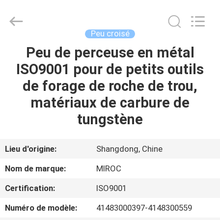
2026
KSQ
Technologies
(Beijing)
Co.
Peu croisé
Ltd.
All
Rights
Peu de perceuse en métal
MAISON
Reserved.
ISO9001 pour de petits outils
DES
de forage de roche de trou,
PRODUITS
matériaux de carbure de
tungstène
AU
SUJET
Lieu d'origine:
Shangdong, Chine
DE
Nom de marque:
MIROC
NOUS
Certification:
ISO9001
Numéro de modèle:
41483000397-4148300559
VISITE