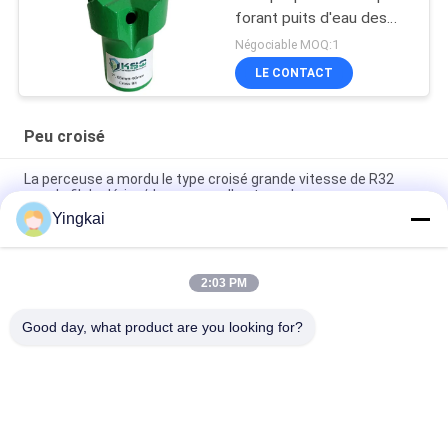
forant puits d'eau des
outils
Négociable MOQ:1
LE CONTACT
Peu croisé
La perceuse a mordu le type croisé grande vitesse de R32
pour le fil de dérive/de perçage d'un tunnel
Yingkai
1,5 pouces outils de forage de roche de 2 pouces R28 avec le
peu croisé d'insertions en acier
2:03 PM
7 degrés 30mm 40mm pour l'acier allié d'industrie d'extraction
en carrière ont effilé le peu croisé
Good day, what product are you looking for?
Catégories populaires
Tous
Outils De Perçage 
Les Outils De Forage
De DTH