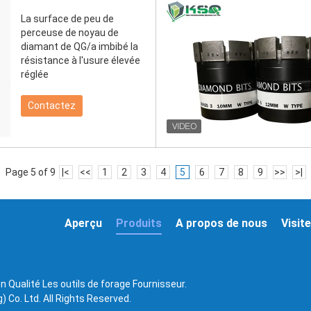
La surface de peu de
perceuse de noyau de
diamant de QG/a imbibé la
résistance à l'usure élevée
réglée
Contactez
Page 5 of 9
|<
<<
1
2
3
4
5
6
7
8
9
>>
>|
Aperçu
Produits
A propos de nous
Visite
n Qualité Les outils de forage Fournisseur.
 Co. Ltd. All Rights Reserved.