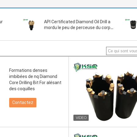
ur
API Certificated Diamond Oil Drill a
mordu le peu de perceuse du corps
PDC de Matrix
Formations denses
imbibées de nq Diamond
Core Drilling Bit For alésant
des coquilles
Contactez