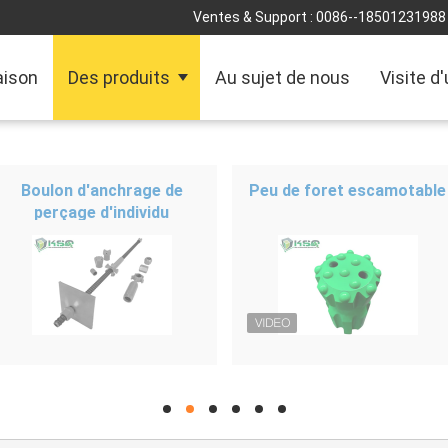
Ventes & Support :
0086--18501231988
ison
Des produits
Au sujet de nous
Visite d
Boulon d'anchrage de
Peu de foret escamotable
perçage d'individu
hd
hd
hd
hd
hd
hd