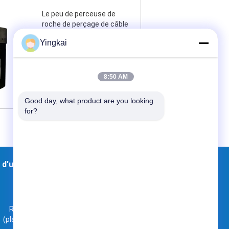
Le peu de perceuse de
roche de perçage de câble
de nq arrose le pivot/pièces
Yingkai
de forage auxiliaires
Contactez
8:50 AM
Good day, what product are you looking 
for?
 d'usine
Contacts
Plan du site
Room9-616, route de no. 10 Zhenxing
(plaza de MDW), secteur de Changping,