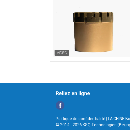
Reliez en ligne
Politique de confidentialité
| LA CHINE Bo
© 2014 - 2026 KSQ Technologies (Beijing)