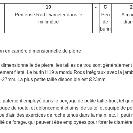
19
-
C
2
Perceuse Rod Diameter dans le
-
Peu
A mor
millimètre
de
diam
burin
tion en carrière dimensionnelle de pierre
e dimensionnelle de pierre, les tailles de trou sont généralement 
uipement fileté. Le burin H19 a mordu Rods intégraux avec la 
-27mm. La plus petite taille disponible est Ø23mm.
ncipalement employé dans le perçage de petite taille-trou, tel qu
coupe de route, et défoncement et ainsi de suite, et équipé de p
d'air, des exercices de roche tenus dans la main, etc. Il peut 
icacité de forage, qui peuvent être employées pour forer le diam