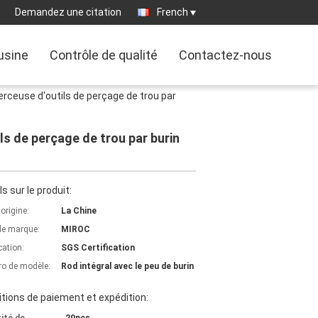
Demandez une citation
French
'usine
Contrôle de qualité
Contactez-nous
 perceuse d'outils de perçage de trou par
ils de perçage de trou par burin
ls sur le produit:
'origine:
La Chine
e marque:
MIROC
cation:
SGS Certification
o de modèle:
Rod intégral avec le peu de burin
tions de paiement et expédition: