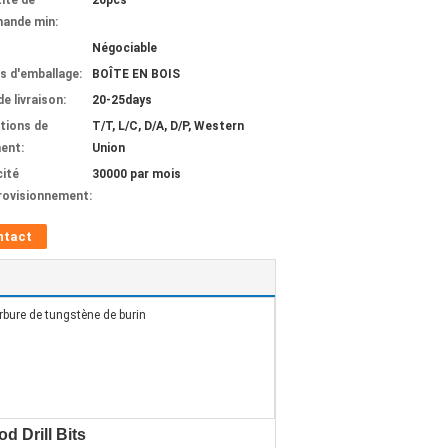
ité de
20pcs
ande min:
Négociable
ls d'emballage:
BOÎTE EN BOIS
de livraison:
20-25days
tions de
T/T, L/C, D/A, D/P, Western
ent:
Union
ité
30000 par mois
rovisionnement:
ntact
rbure de tungstène de burin
d Drill Bits