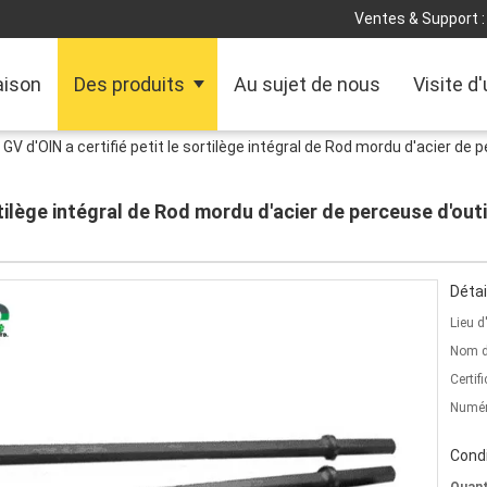
Ventes & Support :
ison
Des produits
Au sujet de nous
Visite d
 GV d'OIN a certifié petit le sortilège intégral de Rod mordu d'acier de
rtilège intégral de Rod mordu d'acier de perceuse d'out
Détai
Lieu d
Nom d
Certifi
Numér
Condi