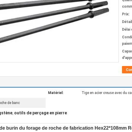
Quant
comm
Prix:
Détai
Délai 
Condi
paiem
Capac
d'app
Co
Matériel:
Tige en acier creuse avec du ca
roche de banc
ngstène
outils de perçage en pierre
,
 de burin du forage de roche de fabrication Hex22*108mm Ro