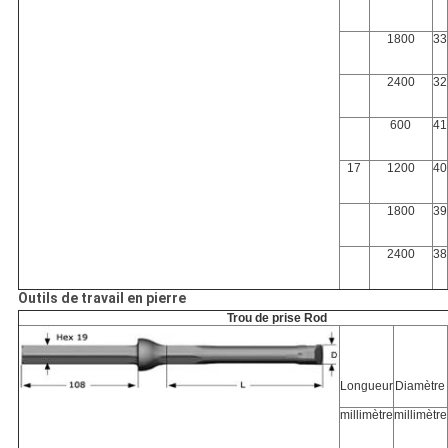
1800
33
2400
32
600
41
17
1200
40
1800
39
2400
38
Outils de travail en pierre
Trou de prise Rod
Longueur
Diamètre
millimètre
millimètre