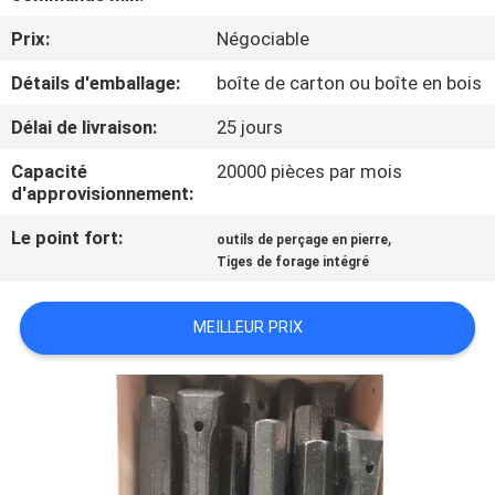
D'USINE
Prix:
Négociable
Détails d'emballage:
boîte de carton ou boîte en bois
CONTRÔLE
DE
Délai de livraison:
25 jours
QUALITÉ
Capacité
20000 pièces par mois
d'approvisionnement:
CONTACTEZ-
Le point fort:
,
outils de perçage en pierre
Tiges de forage intégré
NOUS
MEILLEUR PRIX
DEMANDEZ
UNE
CITATION
PLAN