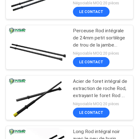
23mm - de 41mm
Négociable MOQ:20 pièces
LE CONTACT
Perceuse Rod intégrale
de 24mm petit sortilège
de trou de la jambe
22x108mm
Négociable MOQ:20 pièces
LE CONTACT
Acier de foret intégral de
extraction de roche Rod,
extrayant le foret Rod de
trou de prise
Négociable MOQ:20 pièces
LE CONTACT
Long Rod intégral noir
avec le peu de burin,