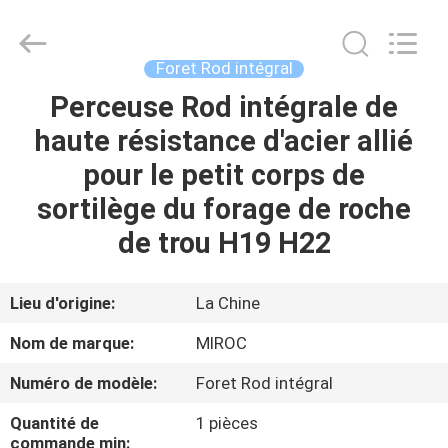
2026
KSQ
Technologies
(Beijing)
Co.
Foret Rod intégral
Ltd.
All
Rights
Perceuse Rod intégrale de
MAISON
Reserved.
haute résistance d'acier allié
DES
pour le petit corps de
PRODUITS
sortilège du forage de roche
de trou H19 H22
AU
SUJET
Lieu d'origine:
La Chine
DE
Nom de marque:
MIROC
NOUS
Numéro de modèle:
Foret Rod intégral
Quantité de
1 pièces
VISITE
commande min: