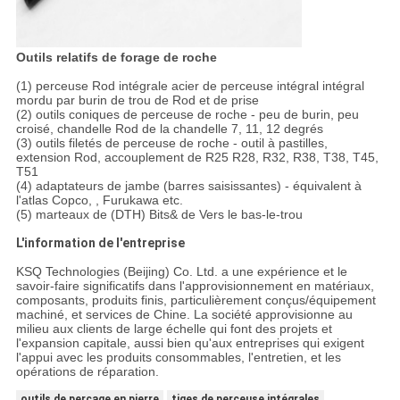
Outils relatifs de forage de roche
(1) perceuse Rod intégrale acier de perceuse intégral intégral
mordu par burin de trou de Rod et de prise
(2) outils coniques de perceuse de roche - peu de burin, peu
croisé, chandelle Rod de la chandelle 7, 11, 12 degrés
(3) outils filetés de perceuse de roche - outil à pastilles,
extension Rod, accouplement de R25 R28, R32, R38, T38, T45,
T51
(4) adaptateurs de jambe (barres saisissantes) - équivalent à
l'atlas Copco, , Furukawa etc.
(5) marteaux de (DTH) Bits& de Vers le bas-le-trou
L'information de l'entreprise
KSQ Technologies (Beijing) Co. Ltd. a une expérience et le
savoir-faire significatifs dans l'approvisionnement en matériaux,
composants, produits finis, particulièrement conçus/équipement
machiné, et services de Chine. La société approvisionne au
milieu aux clients de large échelle qui font des projets et
l'expansion capitale, aussi bien qu'aux entreprises qui exigent
l'appui avec les produits consommables, l'entretien, et les
opérations de réparation.
outils de perçage en pierre
tiges de perceuse intégrales