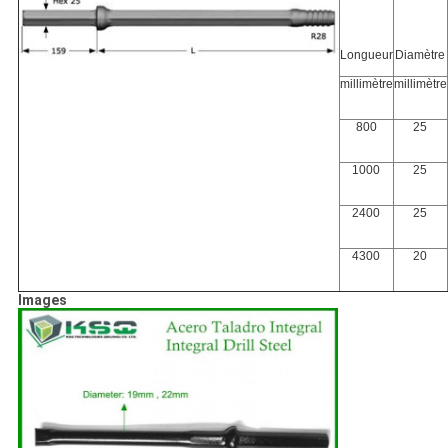
Longueur
Diamètre
millimètre
millimètre
800
25
1000
25
2400
25
4300
20
Images