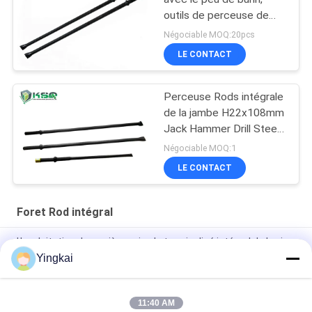
outils de perceuse de
roche
Négociable MOQ:20pcs
LE CONTACT
Perceuse Rods intégrale
de la jambe H22x108mm
Jack Hammer Drill Steel
Chisel
Négociable MOQ:1
LE CONTACT
Foret Rod intégral
L'exploitation de carrière usine le type incliné intégral de burin
de jambe de carbure de tungstène de Rods de perceuse
Yingkai
Perceuse de roche d'extraction au fond Rod With Cnc Milling
11:40 AM
perceuse intégrale Rod Heat Treatment Process d'acier à