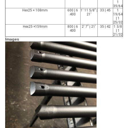
1
39/64
Hex25 × 108mm
600 | 6
1' 11 5/8" |
33 | 45
1
400
21'
19/64
| 1
25/32
Hex25 ×159mm
800 | 6
2' 7" | 21'
35 | 42
1 3/8
400
| 1
21/32
Images