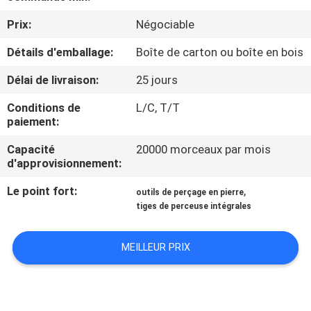
D'USINE
Prix:
Négociable
Détails d'emballage:
Boîte de carton ou boîte en bois
CONTRÔLE
DE
Délai de livraison:
25 jours
QUALITÉ
Conditions de
L/C, T/T
paiement:
CONTACTEZ-
Capacité
20000 morceaux par mois
d'approvisionnement:
NOUS
Le point fort:
,
outils de perçage en pierre
tiges de perceuse intégrales
DEMANDEZ
UNE
MEILLEUR PRIX
CITATION
PLAN