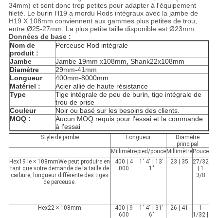
34mm) et sont donc trop petites pour adapter à l'équipement
fileté. Le burin H19 a mordu Rods intégraux avec la jambe de
H19 X 108mm conviennent aux gammes plus petites de trou,
entre Ø25-27mm. La plus petite taille disponible est Ø23mm.
Données de base :
Nom de
Perceuse Rod intégrale
produit :
Jambe
Jambe 19mm x108mm, Shank22x108mm
Diamètre
29mm-41mm
Longueur
400mm-8000mm
Matériel :
Acier allié de haute résistance
Type
Tige intégrale de peu de burin, tige intégrale de
trou de prise
Couleur
Noir ou basé sur les besoins des clients.
MOQ :
Aucun MOQ requis pour l'essai et la commande
à l'essai
Style de jambe
Longueur
Diamètre
principal
Millimètre
pied/pouce
Millimètre
Pouce
Hex19 le × 108mmWe peut produire en
400 | 4
1' 4" | 13'
23 | 35
27/32
tant que votre demande de la taille de
000
1"
| 1
carbure, longueur différente des tiges
3/8
de perceuse.
Hex22 × 108mm
400 | 9
1' 4" | 31'
26 | 41
1
600
6"
1/32 |