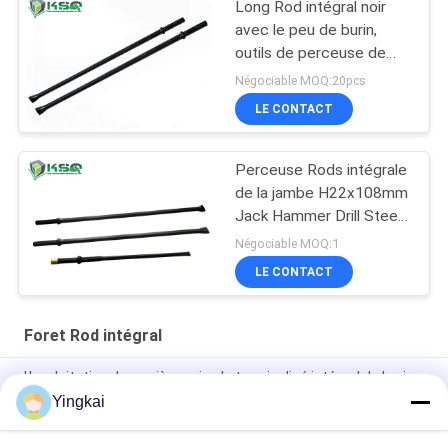
Long Rod intégral noir
avec le peu de burin,
outils de perceuse de
roche
Négociable MOQ:20pcs
LE CONTACT
Perceuse Rods intégrale
de la jambe H22x108mm
Jack Hammer Drill Steel
Chisel
Négociable MOQ:1
LE CONTACT
Foret Rod intégral
L'exploitation de carrière usine le type incliné intégral de burin
de jambe de carbure de tungstène de Rods de perceuse
Yingkai
Perceuse de roche d'extraction au fond Rod With Cnc Milling