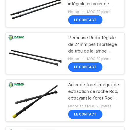
intégrale en acier de
23mm - de 41mm
Négociable MOQ:20 pièces
LE CONTACT
Perceuse Rod intégrale
de 24mm petit sortilège
de trou de la jambe
22x108mm
Négociable MOQ:20 pièces
LE CONTACT
Acier de foret intégral de
extraction de roche Rod,
extrayant le foret Rod de
trou de prise
Négociable MOQ:20 pièces
LE CONTACT