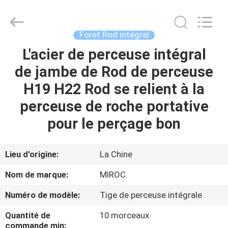
2026
KSQ
Technologies
(Beijing)
Co.
Foret Rod intégral
Ltd.
All
Rights
L'acier de perceuse intégral
MAISON
Reserved.
de jambe de Rod de perceuse
DES
H19 H22 Rod se relient à la
PRODUITS
perceuse de roche portative
pour le perçage bon
AU
SUJET
Lieu d'origine:
La Chine
DE
Nom de marque:
MIROC
NOUS
Numéro de modèle:
Tige de perceuse intégrale
Quantité de
10 morceaux
VISITE
commande min: