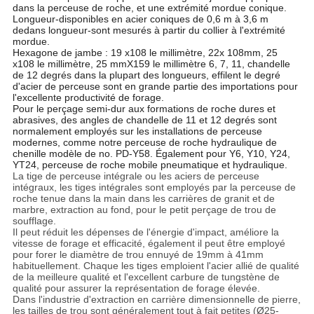
dans la perceuse de roche, et une extrémité mordue conique.
Longueur-disponibles en acier coniques de 0,6 m à 3,6 m
dedans longueur-sont mesurés à partir du collier à l'extrémité
mordue.
Hexagone de jambe : 19 x108 le millimètre, 22x 108mm, 25
x108 le millimètre, 25 mmX159 le millimètre 6, 7, 11, chandelle
de 12 degrés dans la plupart des longueurs, effilent le degré
d'acier de perceuse sont en grande partie des importations pour
l'excellente productivité de forage.
Pour le perçage semi-dur aux formations de roche dures et
abrasives, des angles de chandelle de 11 et 12 degrés sont
normalement employés sur les installations de perceuse
modernes, comme notre perceuse de roche hydraulique de
chenille modèle de no. PD-Y58. Également pour Y6, Y10, Y24,
YT24, perceuse de roche mobile pneumatique et hydraulique.
La tige de perceuse intégrale ou les aciers de perceuse
intégraux, les tiges intégrales sont employés par la perceuse de
roche tenue dans la main dans les carrières de granit et de
marbre, extraction au fond, pour le petit perçage de trou de
soufflage.
Il peut réduit les dépenses de l'énergie d'impact, améliore la
vitesse de forage et efficacité, également il peut être employé
pour forer le diamètre de trou ennuyé de 19mm à 41mm
habituellement. Chaque les tiges emploient l'acier allié de qualité
de la meilleure qualité et l'excellent carbure de tungstène de
qualité pour assurer la représentation de forage élevée.
Dans l'industrie d'extraction en carrière dimensionnelle de pierre,
les tailles de trou sont généralement tout à fait petites (Ø25-