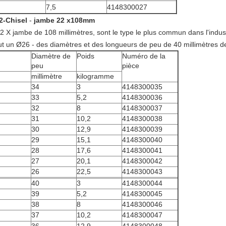
7,5
4148300027
22-Chisel
-
jambe 22 x108mm
 X jambe de 108 millimètres, sont le type le plus commun dans l'industr
t un Ø26 - des diamètres et des longueurs de peu de 40 millimètres de
Diamètre de
Poids
Numéro de la
peu
pièce
millimètre
kilogramme
34
3
4148300035
33
5,2
4148300036
32
8
4148300037
31
10,2
4148300038
30
12,9
4148300039
29
15,1
4148300040
28
17,6
4148300041
27
20,1
4148300042
26
22,5
4148300043
40
3
4148300044
39
5,2
4148300045
38
8
4148300046
37
10,2
4148300047