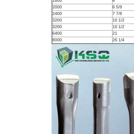
1800
6
2000
6 5/9
2400
7 7/8
3200
10 1/2
3200
10 1/2
6400
21
8000
26 1/4