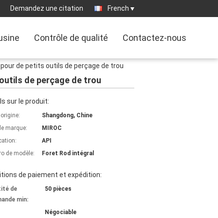
Demandez une citation
French
'usine
Contrôle de qualité
Contactez-nous
pour de petits outils de perçage de trou
outils de perçage de trou
ls sur le produit:
'origine:
Shangdong, Chine
e marque:
MIROC
cation:
API
o de modèle:
Foret Rod intégral
tions de paiement et expédition:
ité de
50 pièces
ande min:
Négociable