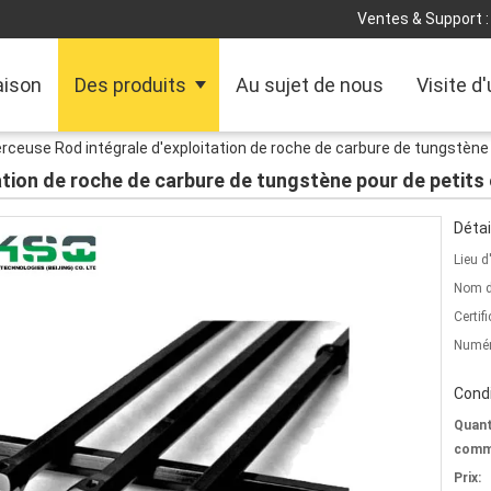
Ventes & Support :
ison
Des produits
Au sujet de nous
Visite d
rceuse Rod intégrale d'exploitation de roche de carbure de tungstène 
ation de roche de carbure de tungstène pour de petits 
Détai
Lieu d
Nom d
Certifi
Numér
Condi
Quant
comm
Prix: