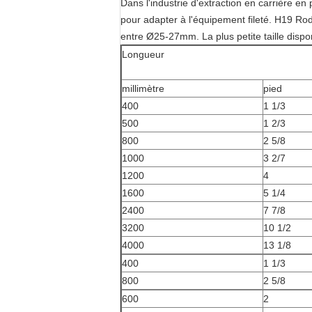
Dans l'industrie d'extraction en carrière en
pour adapter à l'équipement fileté. H19 R
entre Ø25-27mm. La plus petite taille disp
Longueur
millimètre
pied
400
1 1/3
500
1 2/3
800
2 5/8
1000
3 2/7
1200
4
1600
5 1/4
2400
7 7/8
3200
10 1/2
4000
13 1/8
400
1 1/3
800
2 5/8
600
2