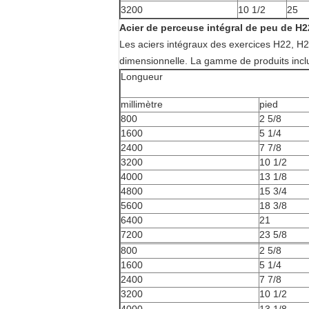
3200
10 1/2
25
Acier de perceuse intégral de peu de H
Les aciers intégraux des exercices H22, H22
dimensionnelle. La gamme de produits inclu
Longueur
millimètre
pied
800
2 5/8
1600
5 1/4
2400
7 7/8
3200
10 1/2
4000
13 1/8
4800
15 3/4
5600
18 3/8
6400
21
7200
23 5/8
800
2 5/8
1600
5 1/4
2400
7 7/8
3200
10 1/2