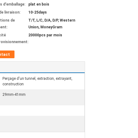
ls d'emballage:
plat en bois
de livraison:
10-25days
tions de
T/T, L/C, D/A, D/P, Western
ent:
Union, MoneyGram
ité
20000pcs par mois
rovisionnement:
ntact
Perçage d'un tunnel, extraction, extrayant,
construction
29mm-41mm