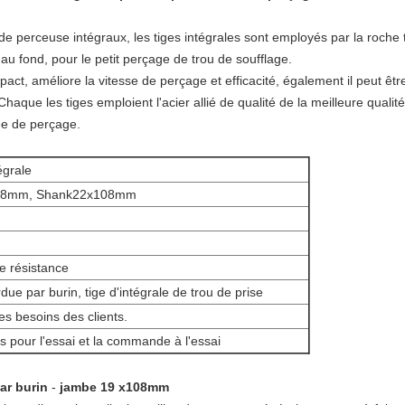
 de perceuse intégraux, les tiges intégrales sont employés par la roche
 au fond, pour le petit perçage de trou de soufflage.
mpact, améliore la vitesse de perçage et efficacité, également il peut êt
e les tiges emploient l'acier allié de qualité de la meilleure qualité
ée de perçage.
égrale
08mm, Shank22x108mm
te résistance
due par burin, tige d'intégrale de trou de prise
es besoins des clients.
pour l'essai et la commande à l'essai
par burin
-
jambe 19 x108mm