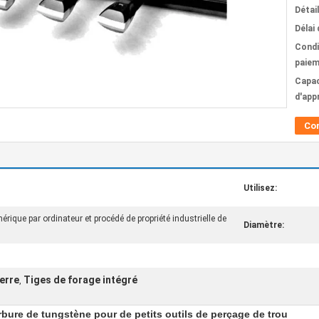
Détai
Délai 
Condi
paiem
Capac
d'app
Co
Utilisez:
que par ordinateur et procédé de propriété industrielle de
Diamètre:
ierre
Tiges de forage intégré
,
bure de tungstène pour de petits outils de perçage de trou