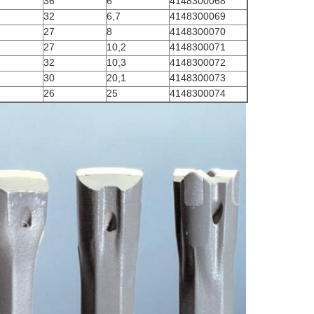
36
6
4148300068
32
6,7
4148300069
27
8
4148300070
27
10,2
4148300071
32
10,3
4148300072
30
20,1
4148300073
26
25
4148300074