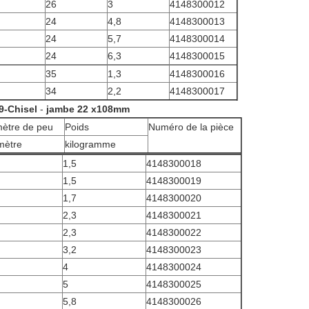
26
3
4148300012
24
4,8
4148300013
24
5,7
4148300014
24
6,3
4148300015
35
1,3
4148300016
34
2,2
4148300017
19-Chisel
-
jambe 22 x108mm
ètre de peu
Poids
Numéro de la pièce
imètre
kilogramme
1,5
4148300018
1,5
4148300019
1,7
4148300020
2,3
4148300021
2,3
4148300022
3,2
4148300023
4
4148300024
5
4148300025
5,8
4148300026