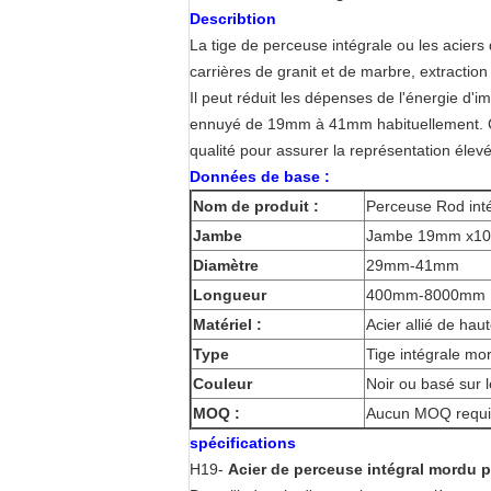
Describtion
La tige de perceuse intégrale ou les aciers
carrières de granit et de marbre, extraction
Il peut réduit les dépenses de l'énergie d'i
ennuyé de 19mm à 41mm habituellement. Chaqu
qualité pour assurer la représentation élev
Données de base :
Nom de produit :
Perceuse Rod int
Jambe
Jambe 19mm x1
Diamètre
29mm-41mm
Longueur
400mm-8000mm
Matériel :
Acier allié de hau
Type
Tige intégrale mor
Couleur
Noir ou basé sur l
MOQ :
Aucun MOQ requis 
spécifications
H19-
Acier de perceuse intégral mordu 