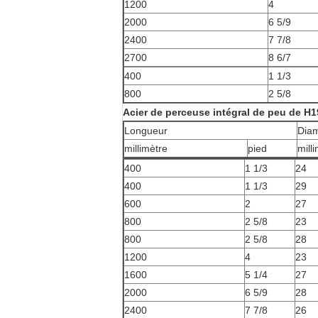
1200
4
2000
6 5/9
2400
7 7/8
2700
8 6/7
400
1 1/3
800
2 5/8
Acier de perceuse intégral de peu de H
Longueur
Diam
millimètre
pied
mill
400
1 1/3
24
400
1 1/3
29
600
2
27
800
2 5/8
23
800
2 5/8
28
1200
4
23
1600
5 1/4
27
2000
6 5/9
28
2400
7 7/8
26