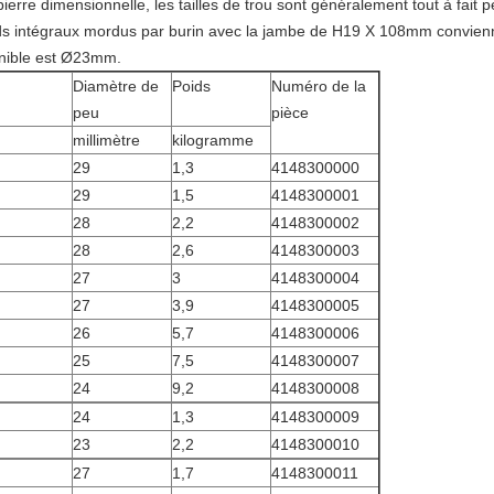
 pierre dimensionnelle, les tailles de trou sont généralement tout à fait
ods intégraux mordus par burin avec la jambe de H19 X 108mm convien
onible est Ø23mm.
Diamètre de
Poids
Numéro de la
peu
pièce
millimètre
kilogramme
29
1,3
4148300000
29
1,5
4148300001
28
2,2
4148300002
28
2,6
4148300003
27
3
4148300004
27
3,9
4148300005
26
5,7
4148300006
25
7,5
4148300007
24
9,2
4148300008
24
1,3
4148300009
23
2,2
4148300010
27
1,7
4148300011